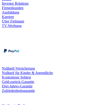
Investor Relations
Firmenkunden
Ausbildung
Karriere
Über Fielmann
TV-Werbung
Zahlungsarten
Rechnung
Kreditkarte
Leistungen & Garantien
Nulltarif-Versicherung
Nulltarif für Kinder & Jugendliche
Kostenloser Sehtest
Geld-zurück-Garantie
Drei-Jahres-Garantie
Zufriedenheitsgarantie
Fielmann in deiner Nähe