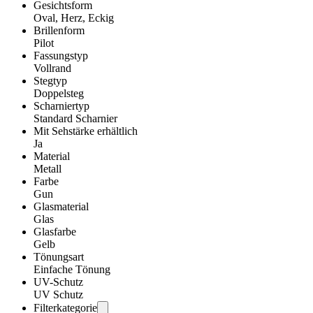
Gesichtsform
Oval, Herz, Eckig
Brillenform
Pilot
Fassungstyp
Vollrand
Stegtyp
Doppelsteg
Scharniertyp
Standard Scharnier
Mit Sehstärke erhältlich
Ja
Material
Metall
Farbe
Gun
Glasmaterial
Glas
Glasfarbe
Gelb
Tönungsart
Einfache Tönung
UV-Schutz
UV Schutz
Filterkategorie