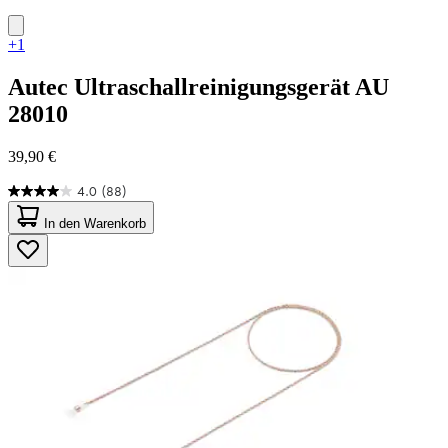
+1
Autec
Ultraschallreinigungsgerät AU
28010
39,90 €
4.0
(88)
4.0
von
In den Warenkorb
5
Sternen.
88
Bewertungen