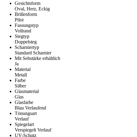
Gesichtsform
Oval, Herz, Eckig
Brillenform
Pilot
Fassungstyp
Vollrand
Stegtyp
Doppelsteg
Scharniertyp
Standard Scharnier
Mit Sehstärke erhältlich
Ja
Material
Metall
Farbe
Silber
Glasmaterial
Glas
Glasfarbe
Blau Verlaufend
Tönungsart
Verlauf
Spiegelart
Verspiegelt Verlauf
UV-Schutz