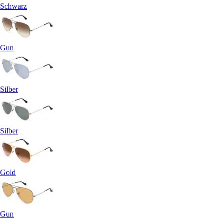
Schwarz
Gun
Silber
Silber
Gold
Gun