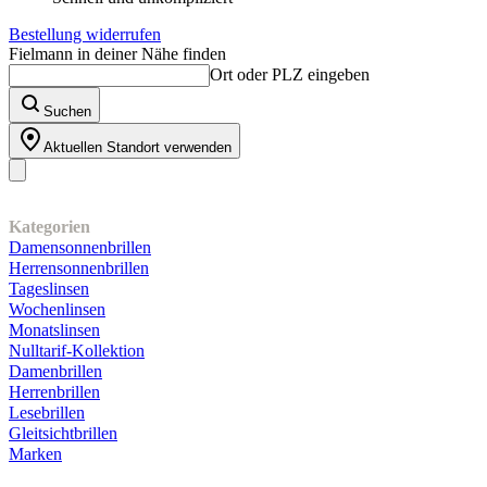
Bestellung widerrufen
Fielmann in deiner Nähe finden
Ort oder PLZ eingeben
Suchen
Aktuellen Standort verwenden
Unser Sortiment
Kategorien
Damensonnenbrillen
Herrensonnenbrillen
Tageslinsen
Wochenlinsen
Monatslinsen
Nulltarif-Kollektion
Damenbrillen
Herrenbrillen
Lesebrillen
Gleitsichtbrillen
Marken
Kundenservice