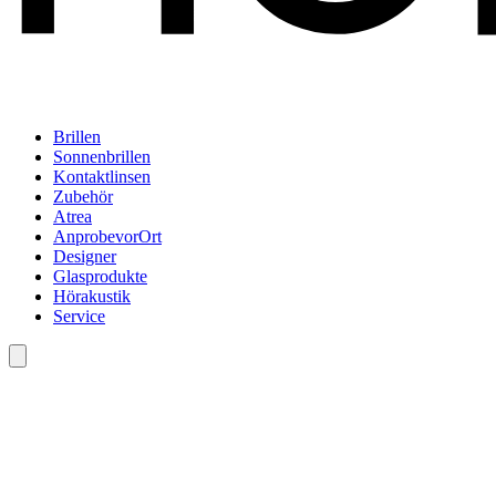
Brillen
Sonnenbrillen
Kontaktlinsen
Zubehör
Atrea
AnprobevorOrt
Designer
Glasprodukte
Hörakustik
Service