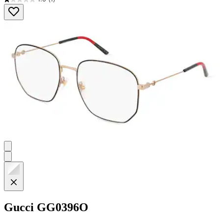
1.0
von
5
Sternen.
1
Bewertung
Gucci
GG0396O