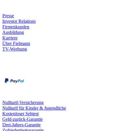
Unternehmen
Presse
Investor Relations
Firmenkunden
Ausbildung
Karriere
Über Fielmann
TV-Werbung
Zahlungsarten
Rechnung
Kreditkarte
Leistungen & Garantien
Nulltarif-Versicherung
Nulltarif für Kinder & Jugendliche
Kostenloser Sehtest
Geld-zurück-Garantie
Drei-Jahres-Garantie
Zufriedenheitsgarantie