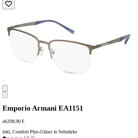
von
5
Sternen.
Emporio Armani
EA1151
ab
208,90 €
inkl. Comfort Plus-Gläser in Sehstärke
1.0
(1)