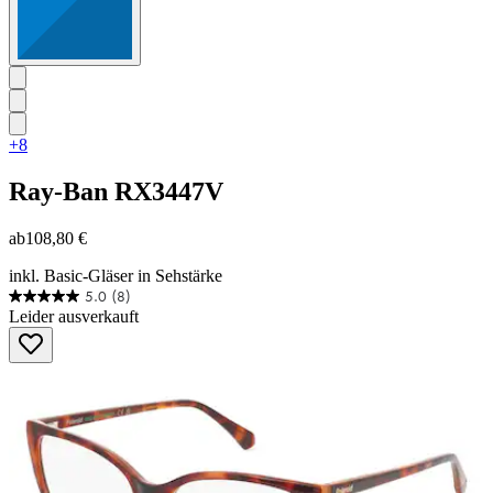
+8
Ray-Ban
RX3447V
ab
108,80 €
inkl. Basic-Gläser in Sehstärke
5.0
(8)
5.0
Leider ausverkauft
von
5
Sternen.
8
Bewertungen