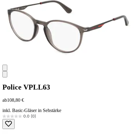
1
Bewertung
Police
VPLL63
ab
108,80 €
inkl. Basic-Gläser in Sehstärke
0.0
(0)
0.0
von
5
Sternen.