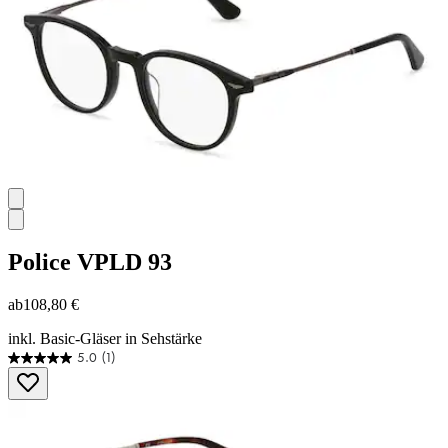
Police
VPLD 93
ab
108,80 €
inkl. Basic-Gläser in Sehstärke
5.0
(1)
5.0
von
5
Sternen.
1