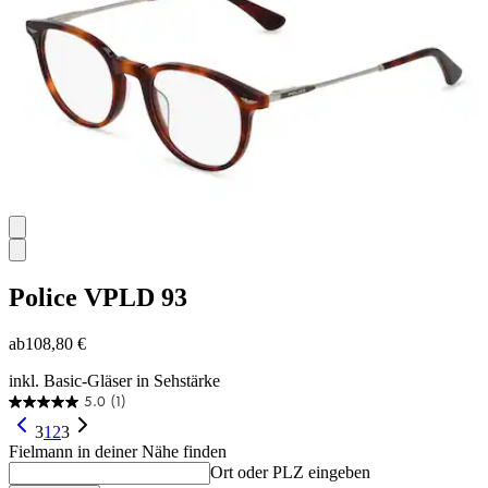
Bewertung
Police
VPLD 93
ab
108,80 €
inkl. Basic-Gläser in Sehstärke
5.0
(1)
5.0
von
3
1
2
3
5
Fielmann in deiner Nähe finden
Sternen.
Ort oder PLZ eingeben