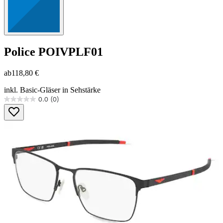
Police
POIVPLF01
ab
118,80 €
inkl. Basic-Gläser in Sehstärke
0.0
(0)
0.0
von
5
Sternen.