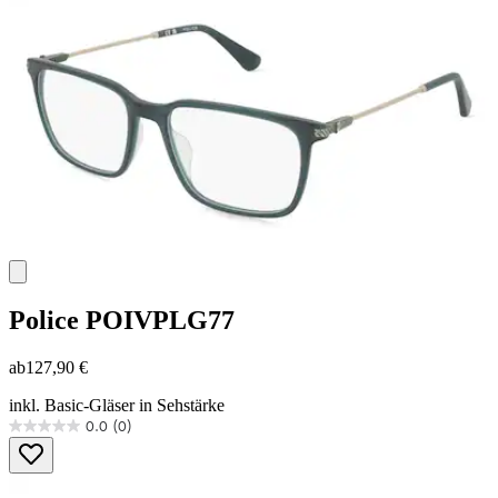
Sternen.
Police
POIVPLG77
ab
127,90 €
inkl. Basic-Gläser in Sehstärke
0.0
(0)
0.0
von
5
Sternen.