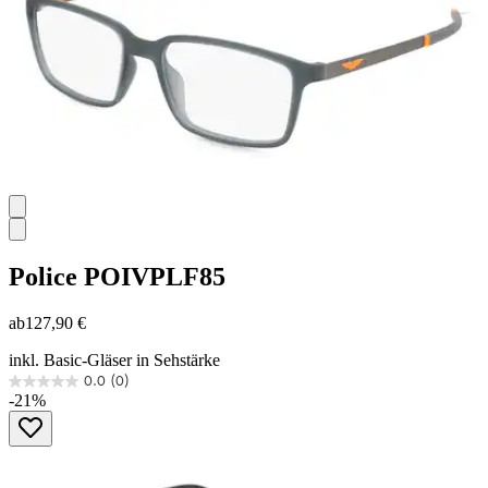
Police
POIVPLF85
ab
127,90 €
inkl. Basic-Gläser in Sehstärke
0.0
(0)
0.0
-21%
von
5
Sternen.