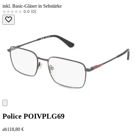
inkl. Basic-Gläser in Sehstärke
0.0
(0)
0.0
von
5
Sternen.
Police
POIVPLG69
ab
118,80 €