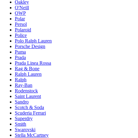
Oakley
O'Neill
OWP
Polar
Persol
Polaroid
Police
Polo Ralph Lauren
Porsche Design
Puma
Prada
Prada Linea Rossa
Rag & Bone
Ralph Lauren
Ralph
Ray-Ban
Rodenstock
Saint Laurent
Sandro
Scotch & Soda
Scuderia Ferrari
Superdry
Smith
Swarovski
Stella McCartney