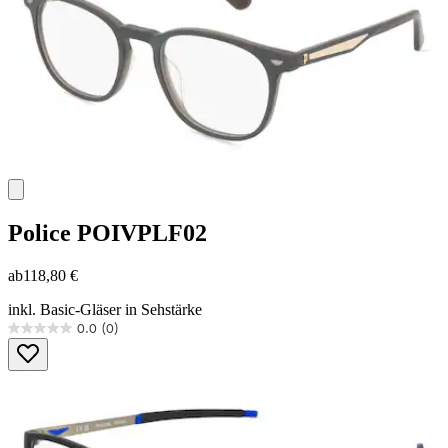
Police
POIVPLF02
ab
118,80 €
inkl. Basic-Gläser in Sehstärke
0.0
(0)
0.0
von
5
Sternen.