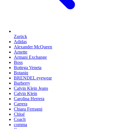
Zurück
Adidas
Alexander McQueen
Arnette
Armani Exchange
Boss
Bottega Veneta
Botaniq
BRENDEL eyewear
Burberry
Calvin Klein Jeans
Calvin Klein
Carolina Herrera
Carrera
Chiara Ferragni
Chloé
Coach
comma