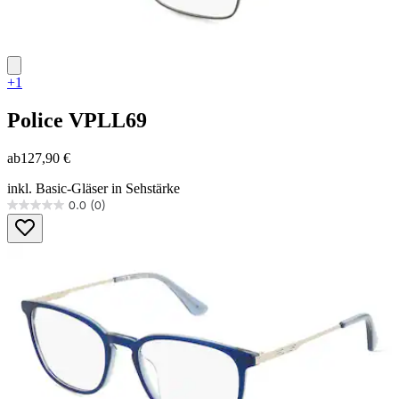
+1
Police
VPLL69
ab
127,90 €
inkl. Basic-Gläser in Sehstärke
0.0
(0)
0.0
von
5
Sternen.