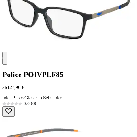
Police
POIVPLF85
ab
127,90 €
inkl. Basic-Gläser in Sehstärke
0.0
(0)
0.0
von
5
Sternen.