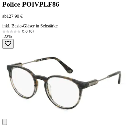
Police
POIVPLF86
ab
127,90 €
inkl. Basic-Gläser in Sehstärke
0.0
(0)
0.0
-22%
von
5
Sternen.