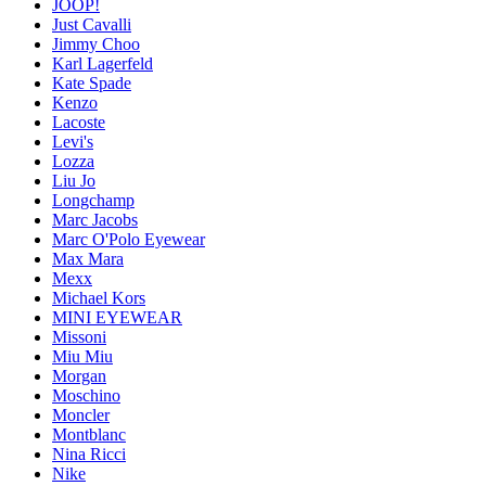
JOOP!
Just Cavalli
Jimmy Choo
Karl Lagerfeld
Kate Spade
Kenzo
Lacoste
Levi's
Lozza
Liu Jo
Longchamp
Marc Jacobs
Marc O'Polo Eyewear
Max Mara
Mexx
Michael Kors
MINI EYEWEAR
Missoni
Miu Miu
Morgan
Moschino
Moncler
Montblanc
Nina Ricci
Nike