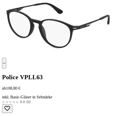
Police
VPLL63
ab
108,80 €
inkl. Basic-Gläser in Sehstärke
0.0
(0)
0.0
von
5