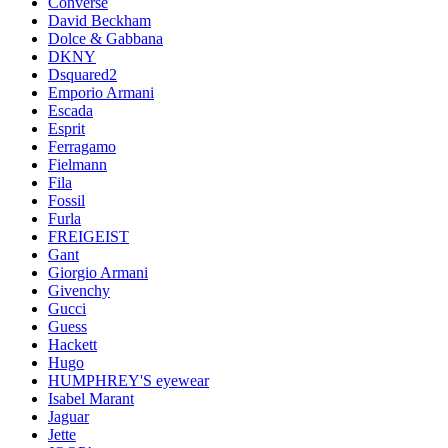
Converse
David Beckham
Dolce & Gabbana
DKNY
Dsquared2
Emporio Armani
Escada
Esprit
Ferragamo
Fielmann
Fila
Fossil
Furla
FREIGEIST
Gant
Giorgio Armani
Givenchy
Gucci
Guess
Hackett
Hugo
HUMPHREY'S eyewear
Isabel Marant
Jaguar
Jette