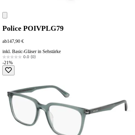
Police
POIVPLG79
ab
147,90 €
inkl. Basic-Gläser in Sehstärke
0.0
(0)
0.0
-21%
von
5
Sternen.