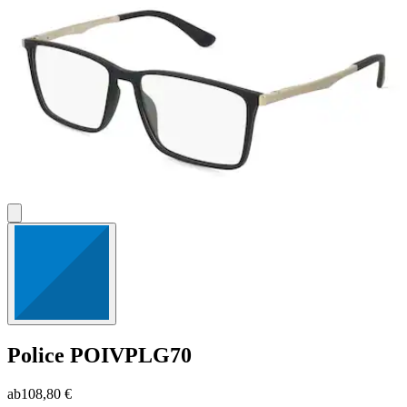
Police
POIVPLG70
ab
108,80 €