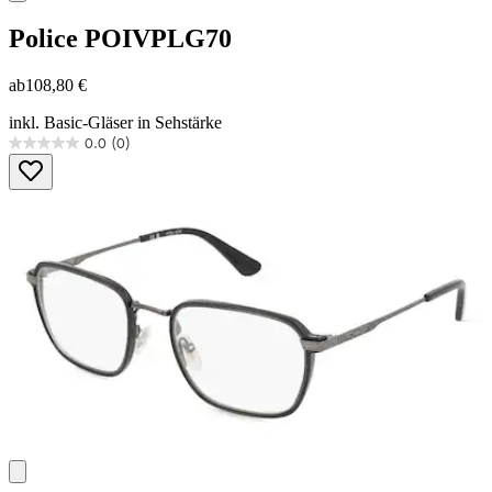
Police
POIVPLG70
ab
108,80 €
inkl. Basic-Gläser in Sehstärke
0.0
(0)
0.0
von
5
Sternen.