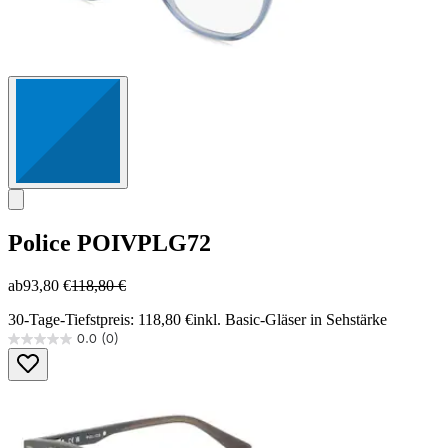
Police
POIVPLG72
ab
93,80 €
118,80 €
30-Tage-Tiefstpreis: 118,80 €
inkl. Basic-Gläser in Sehstärke
0.0
(0)
0.0
von
5
Sternen.