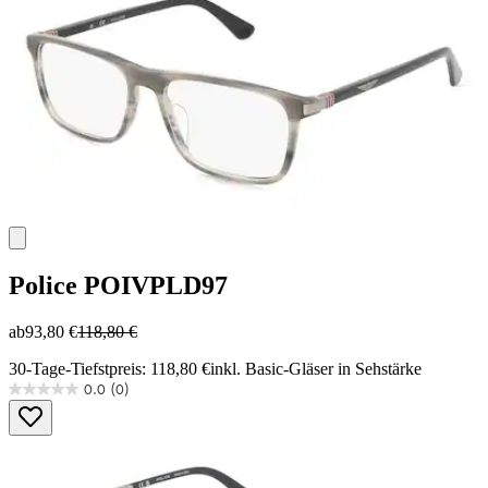
Police
POIVPLD97
ab
93,80 €
118,80 €
30-Tage-Tiefstpreis: 118,80 €
inkl. Basic-Gläser in Sehstärke
0.0
(0)
0.0
von
5
Sternen.