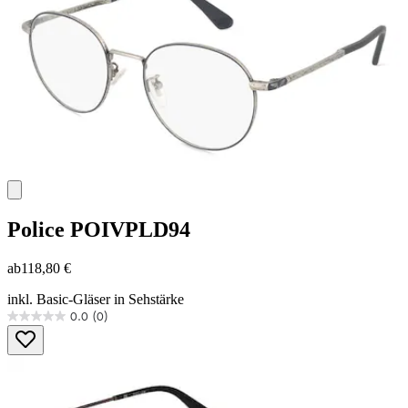
Police
POIVPLD94
ab
118,80 €
inkl. Basic-Gläser in Sehstärke
0.0
(0)
0.0
von
5
Sternen.