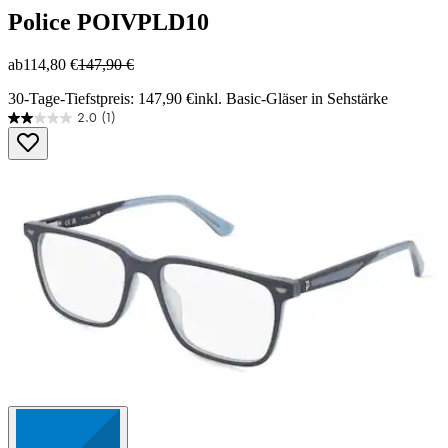
Police
POIVPLD10
ab
114,80 €
147,90 €
30-Tage-Tiefstpreis: 147,90 €
inkl. Basic-Gläser in Sehstärke
2.0
(1)
2.0
von
5
Sternen.
1
Bewertung