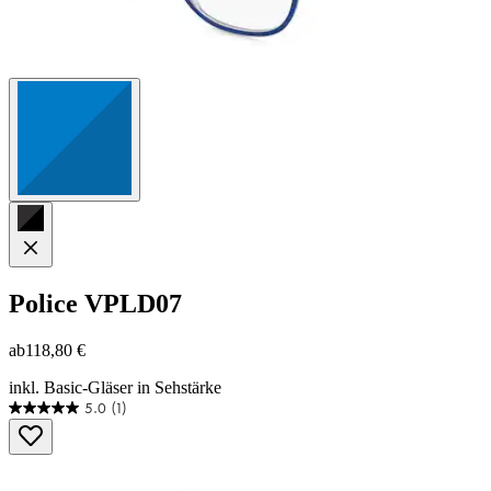
Police
VPLD07
ab
118,80 €
inkl. Basic-Gläser in Sehstärke
5.0
(1)
5.0
von
5
Sternen.