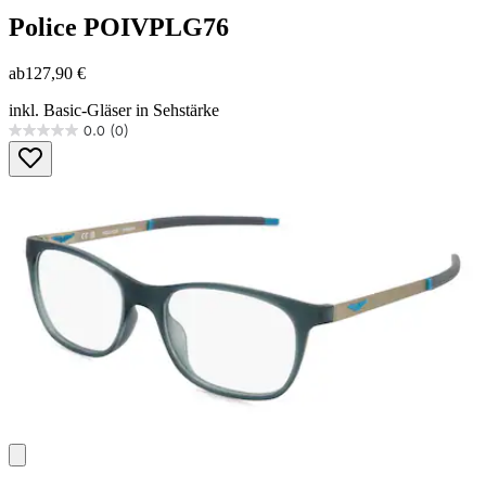
Police
POIVPLG76
ab
127,90 €
inkl. Basic-Gläser in Sehstärke
0.0
(0)
0.0
von
5
Sternen.