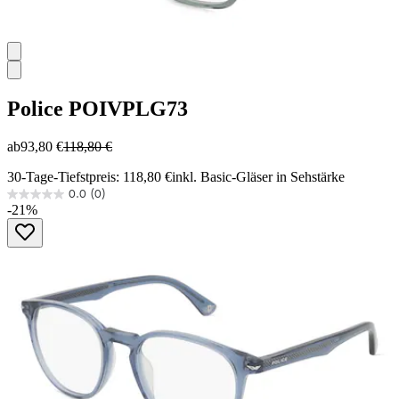
Police
POIVPLG73
ab
93,80 €
118,80 €
30-Tage-Tiefstpreis: 118,80 €
inkl. Basic-Gläser in Sehstärke
0.0
(0)
0.0
-21%
von
5
Sternen.