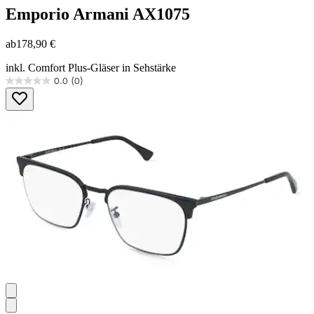
Emporio Armani
AX1075
ab
178,90 €
inkl. Comfort Plus-Gläser in Sehstärke
0.0
(0)
0.0
von
5
Sternen.