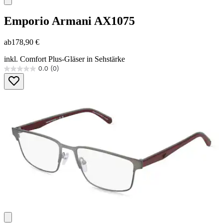
Emporio Armani
AX1075
ab
178,90 €
inkl. Comfort Plus-Gläser in Sehstärke
0.0
(0)
0.0
von
5
Sternen.