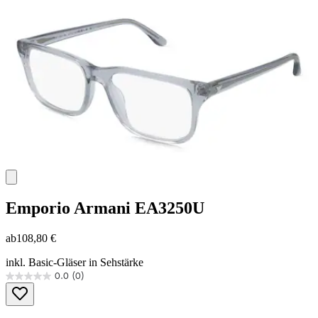
Sternen.
Emporio Armani
EA3250U
ab
108,80 €
inkl. Basic-Gläser in Sehstärke
0.0
(0)
0.0
von
5