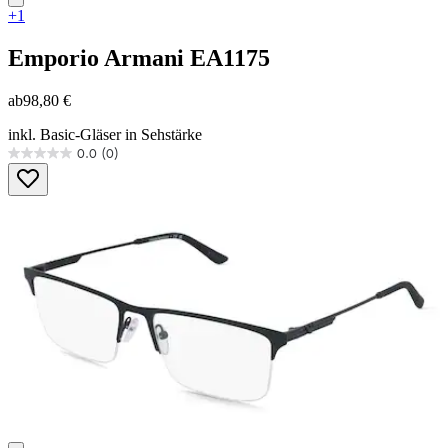
+1
Emporio Armani
EA1175
ab
98,80 €
inkl. Basic-Gläser in Sehstärke
0.0
(0)
0.0
von
5
Sternen.