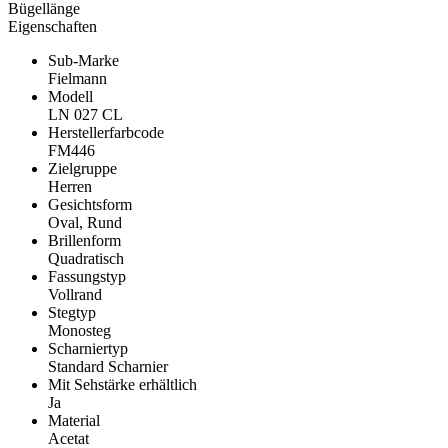
Bügellänge
Eigenschaften
Sub-Marke
Fielmann
Modell
LN 027 CL
Herstellerfarbcode
FM446
Zielgruppe
Herren
Gesichtsform
Oval, Rund
Brillenform
Quadratisch
Fassungstyp
Vollrand
Stegtyp
Monosteg
Scharniertyp
Standard Scharnier
Mit Sehstärke erhältlich
Ja
Material
Acetat