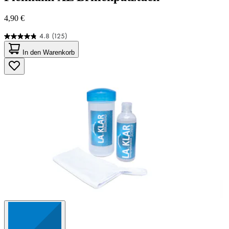
4,90 €
4.8
(125)
4.8
von
In den Warenkorb
5
Sternen.
125
Bewertungen