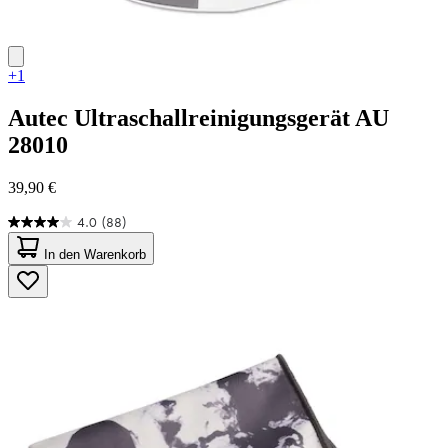
+1
Autec
Ultraschallreinigungsgerät AU
28010
39,90 €
4.0
(88)
4.0
von
In den Warenkorb
5
Sternen.
88
Bewertungen