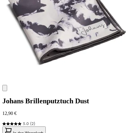
Johans
Brillenputztuch Dust
12,90 €
5.0
(2)
5.0
von