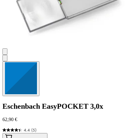
Eschenbach
EasyPOCKET 3,0x
62,90 €
4.4
(5)
4.4