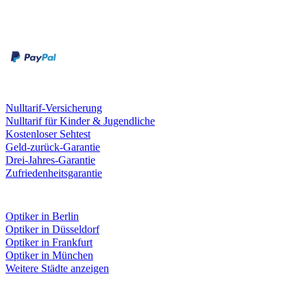
Zahlungsarten
Rechnung
Kreditkarte
Leistungen & Garantien
Nulltarif-Versicherung
Nulltarif für Kinder & Jugendliche
Kostenloser Sehtest
Geld-zurück-Garantie
Drei-Jahres-Garantie
Zufriedenheitsgarantie
Fielmann in deiner Nähe
Optiker in Berlin
Optiker in Düsseldorf
Optiker in Frankfurt
Optiker in München
Weitere Städte anzeigen
Social Media