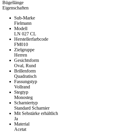
Bügellänge
Eigenschaften
Sub-Marke
Fielmann
Modell
LN 027 CL
Herstellerfarbcode
FM010
Zielgruppe
Herren
Gesichtsform
Oval, Rund
Brillenform
Quadratisch
Fassungstyp
Vollrand
Stegtyp
Monosteg
Scharniertyp
Standard Scharnier
Mit Sehstärke erhältlich
Ja
Material
Acetat