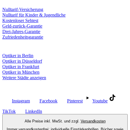
Leistungen & Garantien
Nulltarif-Versicherung
Nulltarif für Kinder & Jugendliche
Kostenloser Sehtest
Geld-zurück-Garantie
Drei-Jahres-Garantie
Zufriedenheitsgarantie
Fielmann in deiner Nähe
Optiker in Berlin
Optiker in Düsseldorf
Optiker in Frankfurt
Optiker in München
Weitere Städte anzeigen
Social Media
Instagram
Facebook
Pinterest
Youtube
TikTok
LinkedIn
Alle Preise inkl. MwSt. und zzgl.
Versandkosten
Immer versandkostenfrei: individuelle Einstärkenbrillen, Bücher sowie