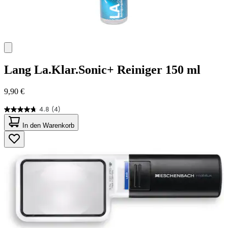
Lang
La.Klar.Sonic+ Reiniger 150 ml
9,90 €
4.8
(4)
4.8
von
In den Warenkorb
5
Sternen.
4
Bewertungen