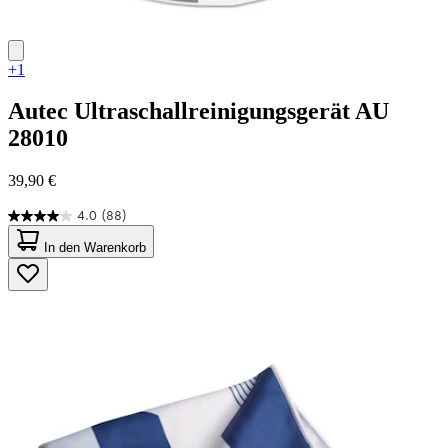
+1
Autec
Ultraschallreinigungsgerät AU
28010
39,90 €
4.0
(88)
4.0
von
In den Warenkorb
5
Sternen.
88
Bewertungen