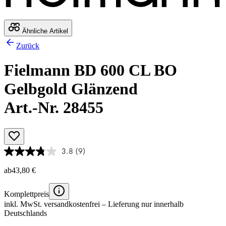
Ähnliche Artikel
Zurück
Fielmann BD 600 CL BO
Gelbgold Glänzend
Art.-Nr. 28455
3.8
(9)
ab
43,80 €
Komplettpreis
inkl. MwSt.
versandkostenfrei
– Lieferung nur innerhalb
Deutschlands