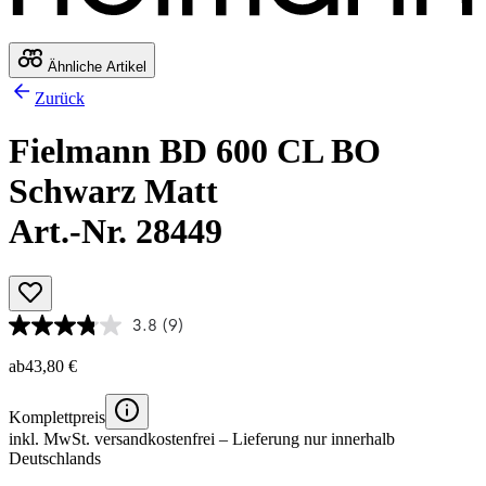
Ähnliche Artikel
Zurück
Fielmann BD 600 CL BO
Schwarz Matt
Art.-Nr. 28449
3.8
(9)
ab
43,80 €
Komplettpreis
inkl. MwSt.
versandkostenfrei
– Lieferung nur innerhalb
Deutschlands