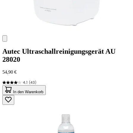
Autec
Ultraschallreinigungsgerät AU
28020
54,90 €
4.1
(43)
4.1
von
In den Warenkorb
5
Sternen.
43
Bewertungen