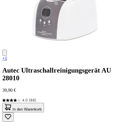
+1
Autec
Ultraschallreinigungsgerät AU
28010
39,90 €
4.0
(88)
4.0
von
In den Warenkorb
5
Sternen.
88