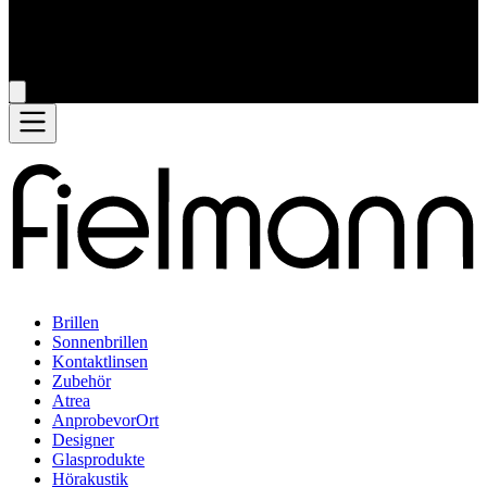
Brillen
Sonnenbrillen
Kontaktlinsen
Zubehör
Atrea
AnprobevorOrt
Designer
Glasprodukte
Hörakustik