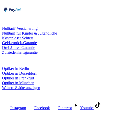
Kreditkarte
Leistungen & Garantien
Nulltarif-Versicherung
Nulltarif für Kinder & Jugendliche
Kostenloser Sehtest
Geld-zurück-Garantie
Drei-Jahres-Garantie
Zufriedenheitsgarantie
Fielmann in deiner Nähe
Optiker in Berlin
Optiker in Düsseldorf
Optiker in Frankfurt
Optiker in München
Weitere Städte anzeigen
Social Media
Instagram
Facebook
Pinterest
Youtube