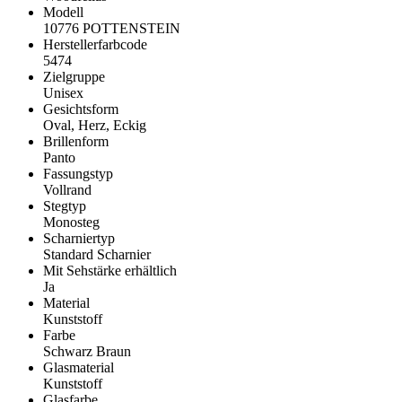
Modell
10776 POTTENSTEIN
Herstellerfarbcode
5474
Zielgruppe
Unisex
Gesichtsform
Oval, Herz, Eckig
Brillenform
Panto
Fassungstyp
Vollrand
Stegtyp
Monosteg
Scharniertyp
Standard Scharnier
Mit Sehstärke erhältlich
Ja
Material
Kunststoff
Farbe
Schwarz Braun
Glasmaterial
Kunststoff
Glasfarbe