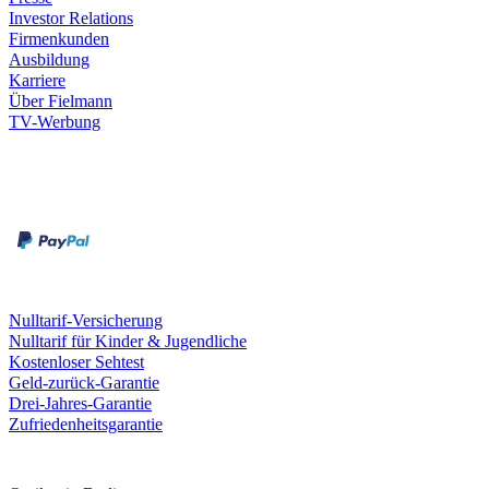
Investor Relations
Firmenkunden
Ausbildung
Karriere
Über Fielmann
TV-Werbung
Zahlungsarten
Rechnung
Kreditkarte
Leistungen & Garantien
Nulltarif-Versicherung
Nulltarif für Kinder & Jugendliche
Kostenloser Sehtest
Geld-zurück-Garantie
Drei-Jahres-Garantie
Zufriedenheitsgarantie
Fielmann in deiner Nähe