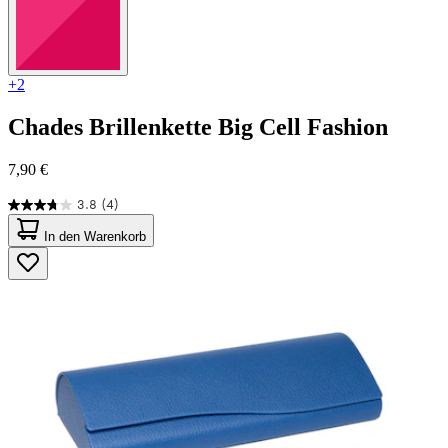
+2
Chades
Brillenkette Big Cell Fashion
7,90 €
3.8
(4)
3.8
von
In den Warenkorb
5
Sternen.
4
Bewertungen