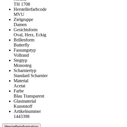
TH 1708
Herstellerfarbcode
MVU
Zielgruppe
Damen
Gesichtsform
Oval, Herz, Eckig
Brillenform
Butterfly
Fassungstyp
Vollrand
Stegtyp
Monosteg
Scharniertyp
Standard Scharnier
Material
Acetat
Farbe
Blau Transparent
Glasmaterial
Kunststoff
Artikelnummer
1443398
Herstellerinformation