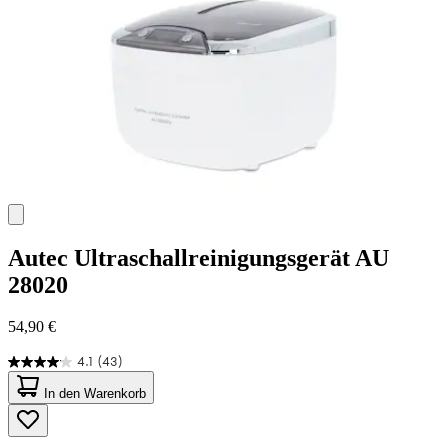
Autec
Ultraschallreinigungsgerät AU
28020
54,90 €
4.1
(43)
4.1
von
In den Warenkorb
5
Sternen.
43