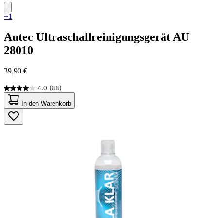
+1
Autec
Ultraschallreinigungsgerät AU
28010
39,90 €
4.0
(88)
4.0
von
In den Warenkorb
5
Sternen.
88
Bewertungen