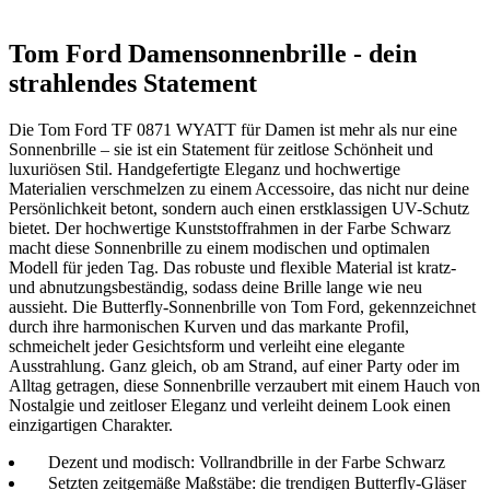
Tom Ford Damensonnenbrille - dein
strahlendes Statement
Die Tom Ford TF 0871 WYATT für Damen ist mehr als nur eine
Sonnenbrille – sie ist ein Statement für zeitlose Schönheit und
luxuriösen Stil. Handgefertigte Eleganz und hochwertige
Materialien verschmelzen zu einem Accessoire, das nicht nur deine
Persönlichkeit betont, sondern auch einen erstklassigen UV-Schutz
bietet. Der hochwertige Kunststoffrahmen in der Farbe Schwarz
macht diese Sonnenbrille zu einem modischen und optimalen
Modell für jeden Tag. Das robuste und flexible Material ist kratz-
und abnutzungsbeständig, sodass deine Brille lange wie neu
aussieht. Die Butterfly-Sonnenbrille von Tom Ford, gekennzeichnet
durch ihre harmonischen Kurven und das markante Profil,
schmeichelt jeder Gesichtsform und verleiht eine elegante
Ausstrahlung. Ganz gleich, ob am Strand, auf einer Party oder im
Alltag getragen, diese Sonnenbrille verzaubert mit einem Hauch von
Nostalgie und zeitloser Eleganz und verleiht deinem Look einen
einzigartigen Charakter.
Dezent und modisch: Vollrandbrille in der Farbe Schwarz
Setzten zeitgemäße Maßstäbe: die trendigen Butterfly-Gläser