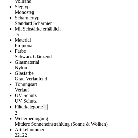
Vollrand
Stegtyp
Monosteg
Scharniertyp
Standard Scharnier
Mit Sehstärke erhältlich
Ja
Material
Propionat
Farbe
Schwarz Glänzend
Glasmaterial
Nylon
Glasfarbe
Grau Verlaufend
Tönungsart
Verlauf
UV-Schutz
UV Schutz
Filterkategorie
2
Wetterbedingung
Mittlere Sonneneinstrahlung (Sonne & Wolken)
Artikelnummer
22122