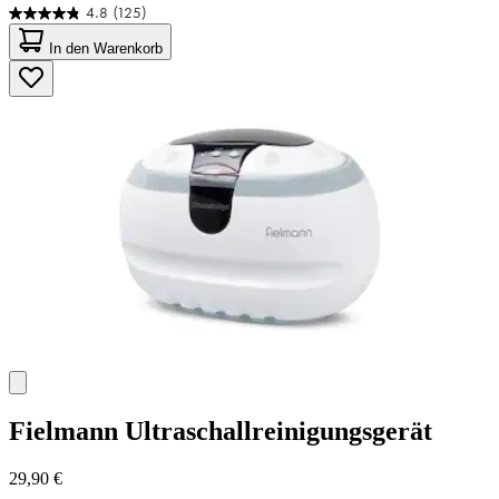
4.8
(125)
4.8
von
In den Warenkorb
5
Sternen.
125
Bewertungen
Fielmann
Ultraschallreinigungsgerät
29,90 €