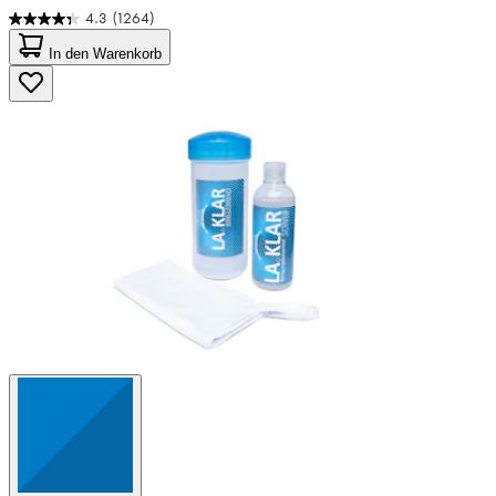
4.3
(1264)
4.3
von
In den Warenkorb
5
Sternen.
1264
Bewertungen