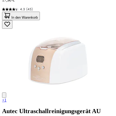
17,90 €
4.3
(45)
4.3
von
In den Warenkorb
5
Sternen.
45
Bewertungen
+1
Autec
Ultraschallreinigungsgerät AU