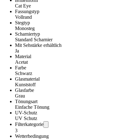
Brillenform
Cat Eye
Fassungstyp
Vollrand
Stegtyp
Monosteg
Scharniertyp
Standard Scharnier
Mit Sehstärke erhältlich
Ja
Material
Acetat
Farbe
Schwarz
Glasmaterial
Kunststoff
Glasfarbe
Grau
Tönungsart
Einfache Tönung
UV-Schutz
UV Schutz
Filterkategorie
3
Wetterbedingung