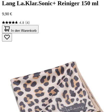
Lang
La.Klar.Sonic+ Reiniger 150 ml
9,90 €
4.8
(4)
4.8
von
In den Warenkorb
5
Sternen.
4
Bewertungen