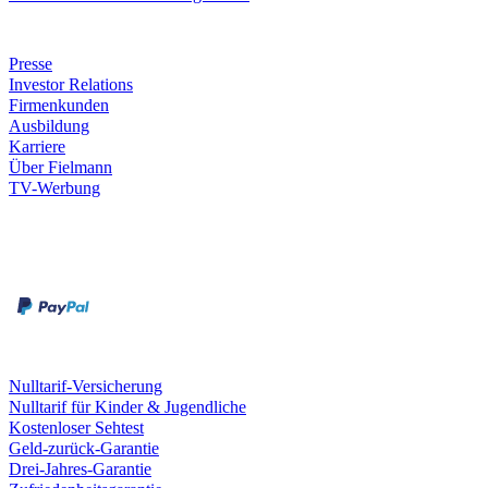
Unternehmen
Presse
Investor Relations
Firmenkunden
Ausbildung
Karriere
Über Fielmann
TV-Werbung
Zahlungsarten
Rechnung
Kreditkarte
Leistungen & Garantien
Nulltarif-Versicherung
Nulltarif für Kinder & Jugendliche
Kostenloser Sehtest
Geld-zurück-Garantie
Drei-Jahres-Garantie