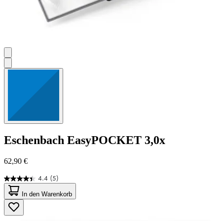
Eschenbach
EasyPOCKET 3,0x
62,90 €
4.4
(5)
4.4
von
In den Warenkorb
5
Sternen.
5