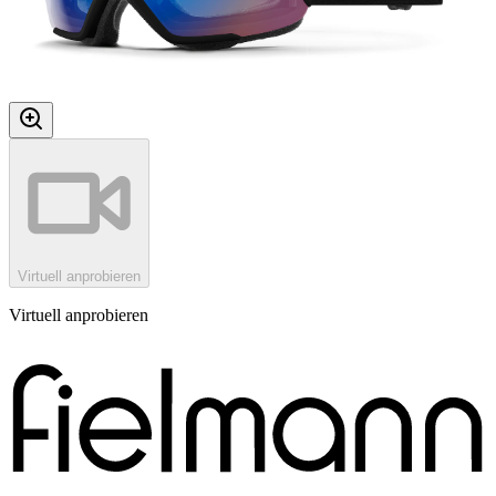
Virtuell anprobieren
Virtuell anprobieren