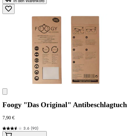
In den Warenkorb
5
Sternen.
125
Bewertungen
Foogy
"Das Original" Antibeschlagtuch
7,90 €
3.6
(90)
3.6