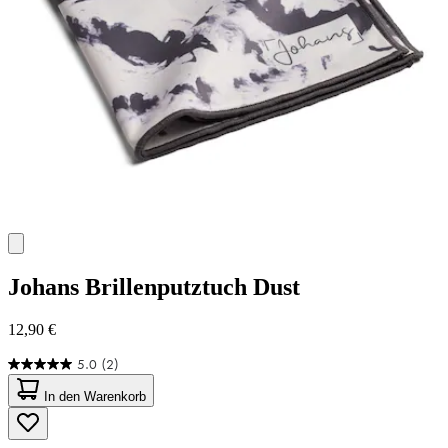
Johans
Brillenputztuch Dust
12,90 €
5.0
(2)
5.0
von
In den Warenkorb
5
Sternen.
2