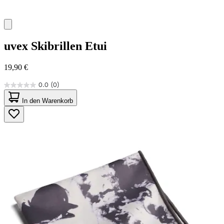
uvex
Skibrillen Etui
19,90 €
0.0
(0)
0.0
von
In den Warenkorb
5
Sternen.