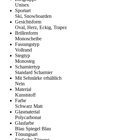
Unisex
Sportart
Ski, Snowboarden
Gesichtsform
Oval, Herz, Eckig, Trapez
Brillenform
Monoscheibe
Fassungstyp
Vollrand
Stegtyp
Monosteg
Scharniertyp
Standard Scharnier
Mit Sehstärke erhältlich
Nein
Material
Kunststoff
Farbe
Schwarz Matt
Glasmaterial
Polycarbonat
Glasfarbe
Blau Spiegel Blau
Tönungsart
Einfache Tönung