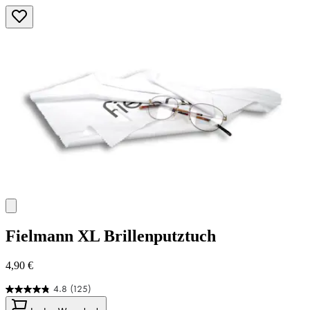
Fielmann
XL Brillenputztuch
4,90 €
4.8
(125)
4.8
von