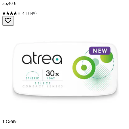
35,40 €
4.1
(149)
4.1
von
5
Sternen.
149
Bewertungen
1 Größe