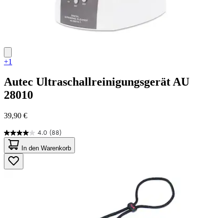
+1
Autec
Ultraschallreinigungsgerät AU
28010
39,90 €
4.0
(88)
4.0
von
In den Warenkorb
5
Sternen.
88
Bewertungen