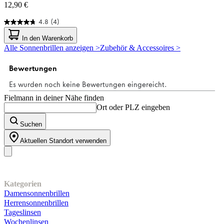
12,90 €
4.8
(4)
4.8
von
In den Warenkorb
5
Alle Sonnenbrillen anzeigen >
Zubehör & Accessoires >
Sternen.
4
Bewertungen
Fielmann in deiner Nähe finden
Ort oder PLZ eingeben
Suchen
Aktuellen Standort verwenden
Unser Sortiment
Kategorien
Damensonnenbrillen
Herrensonnenbrillen
Tageslinsen
Wochenlinsen