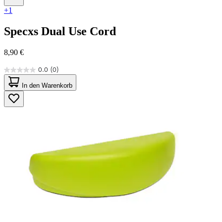
+1
Specxs
Dual Use Cord
8,90 €
0.0
(0)
0.0
von
In den Warenkorb
5
Sternen.