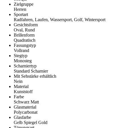
Zielgruppe
Herren
Sportart
Radfahren, Laufen, Wassersport, Golf, Wintersport
Gesichtsform
Oval, Rund
Brillenform
Quadratisch
Fassungstyp
Vollrand
Stegtyp
Monosteg
Scharniertyp
Standard Scharnier
Mit Sehstärke erhältlich
Nein
Material
Kunststoff
Farbe
Schwarz Matt
Glasmaterial
Polycarbonat
Glasfarbe
Gelb Spiegel Gold
Tönungsart