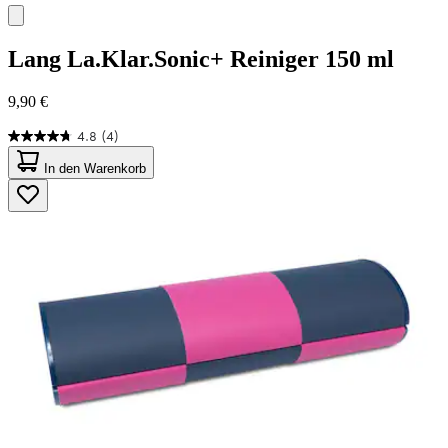
Lang
La.Klar.Sonic+ Reiniger 150 ml
9,90 €
4.8
(4)
4.8
von
In den Warenkorb
5
Sternen.
4
Bewertungen