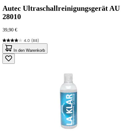
Autec
Ultraschallreinigungsgerät AU
28010
39,90 €
4.0
(88)
4.0
von
In den Warenkorb
5
Sternen.
88
Bewertungen