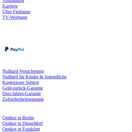
Ausbildung
Karriere
Über Fielmann
TV-Werbung
Zahlungsarten
Rechnung
Kreditkarte
Leistungen & Garantien
Nulltarif-Versicherung
Nulltarif für Kinder & Jugendliche
Kostenloser Sehtest
Geld-zurück-Garantie
Drei-Jahres-Garantie
Zufriedenheitsgarantie
Fielmann in deiner Nähe
Optiker in Berlin
Optiker in Düsseldorf
Optiker in Frankfurt