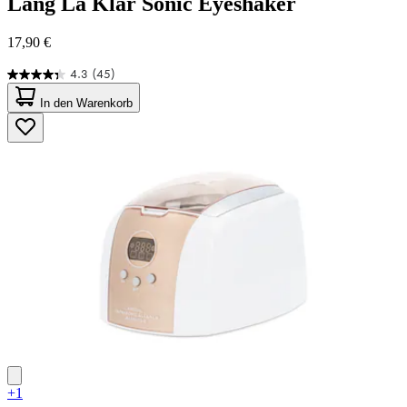
Lang
La Klar Sonic Eyeshaker
17,90 €
4.3
(45)
4.3
von
In den Warenkorb
5
Sternen.
45
Bewertungen
+1