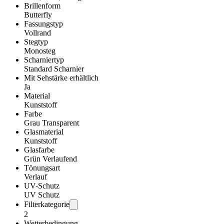
Brillenform
Butterfly
Fassungstyp
Vollrand
Stegtyp
Monosteg
Scharniertyp
Standard Scharnier
Mit Sehstärke erhältlich
Ja
Material
Kunststoff
Farbe
Grau Transparent
Glasmaterial
Kunststoff
Glasfarbe
Grün Verlaufend
Tönungsart
Verlauf
UV-Schutz
UV Schutz
Filterkategorie
2
Wetterbedingung