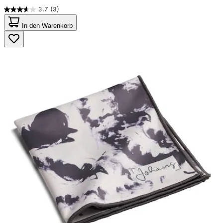
3.7
(3)
3.7
von
In den Warenkorb
5
Sternen.
3
Bewertungen