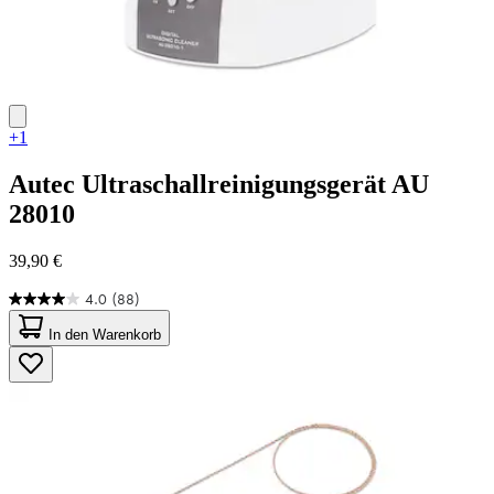
+1
Autec
Ultraschallreinigungsgerät AU
28010
39,90 €
4.0
(88)
4.0
von
In den Warenkorb
5
Sternen.
88
Bewertungen