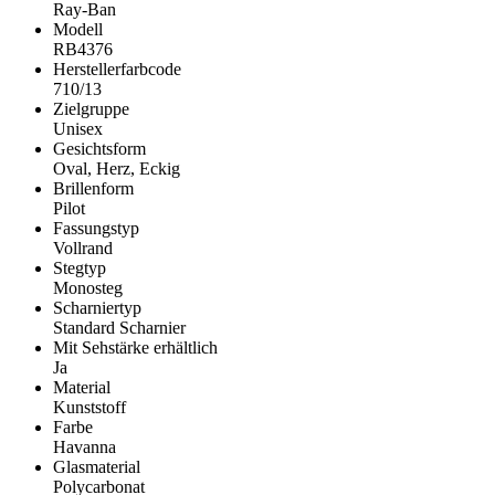
Ray-Ban
Modell
RB4376
Herstellerfarbcode
710/13
Zielgruppe
Unisex
Gesichtsform
Oval, Herz, Eckig
Brillenform
Pilot
Fassungstyp
Vollrand
Stegtyp
Monosteg
Scharniertyp
Standard Scharnier
Mit Sehstärke erhältlich
Ja
Material
Kunststoff
Farbe
Havanna
Glasmaterial
Polycarbonat