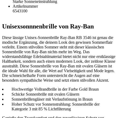
Starke Sonneneinstrahlung
Artikelnummer
6543100
Unisexsonnnenbrille von Ray-Ban
Diese lässige Unisex-Sonnenbrille Ray-Ban RB 3546 ist genau die
modische Ergänzung, die deinem Look den gewissen Sommerflair
verleiht. Einem stilvollen Sommer steht mit dieser klassischen
Sonnenbrille von Ray-Ban nichts mehr im Weg. Das
widerstandsfähige Edelstahlmaterial bietet nicht nur eine erstklassige
Haltbarkeit, sondern auch einen modernen Look, der zeitlose Klasse
ausstrahlt. Diese Sonnenbrille von Ray-Ban mit ovalen Gläsern ist
die ideale Wahl für alle, die Wert auf Vielseitigkeit und Mode legen.
Die schmeichelhafte Form unterstreicht die Augen auf eine
besonders sympathische Weise und setzt einen stilvollen Akzent.
Hochwertige Vollrandbrille in der Farbe Gold Braun
Schicke Sonnenbrille mit ovalen Gläsern
Sonnenbrillengläser mit Verlaufstönung in Braun
Hoher Schutz vor Sonnenstrahlung: Sonnenbrille der
Kategorie 3 mit 85 % Lichtfilterung
Genieße den Tragekomfort und den zuverlässigen Schutz vor