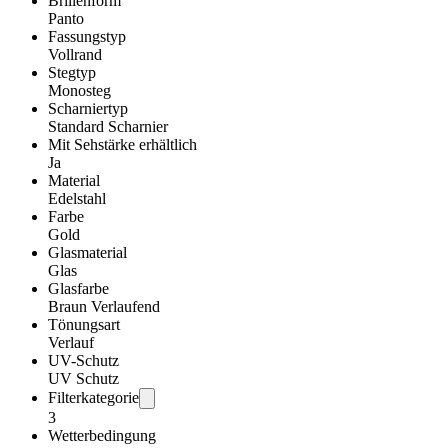
Brillenform
Panto
Fassungstyp
Vollrand
Stegtyp
Monosteg
Scharniertyp
Standard Scharnier
Mit Sehstärke erhältlich
Ja
Material
Edelstahl
Farbe
Gold
Glasmaterial
Glas
Glasfarbe
Braun Verlaufend
Tönungsart
Verlauf
UV-Schutz
UV Schutz
Filterkategorie
3
Wetterbedingung