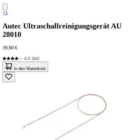
+1
Autec
Ultraschallreinigungsgerät AU
28010
39,90 €
4.0
(88)
4.0
von
In den Warenkorb
5
Sternen.
88
Bewertungen