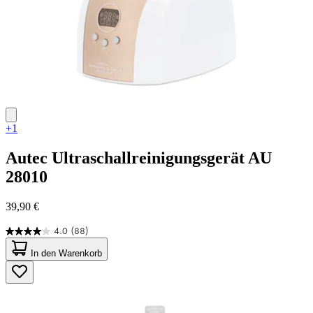
+1
Autec
Ultraschallreinigungsgerät AU
28010
39,90 €
4.0
(88)
4.0
von
In den Warenkorb
5
Sternen.
88
Bewertungen