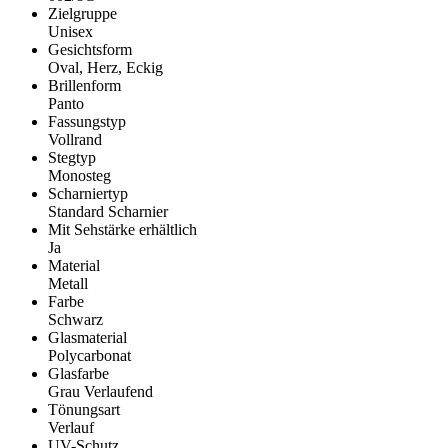
Zielgruppe
Unisex
Gesichtsform
Oval, Herz, Eckig
Brillenform
Panto
Fassungstyp
Vollrand
Stegtyp
Monosteg
Scharniertyp
Standard Scharnier
Mit Sehstärke erhältlich
Ja
Material
Metall
Farbe
Schwarz
Glasmaterial
Polycarbonat
Glasfarbe
Grau Verlaufend
Tönungsart
Verlauf
UV-Schutz