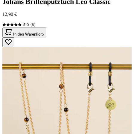
Johans
Brillenputztuch Leo Classic
12,90 €
5.0
(8)
5.0
von
In den Warenkorb
5
Sternen.
8
Bewertungen