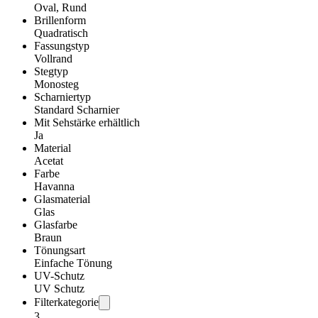
Oval, Rund
Brillenform
Quadratisch
Fassungstyp
Vollrand
Stegtyp
Monosteg
Scharniertyp
Standard Scharnier
Mit Sehstärke erhältlich
Ja
Material
Acetat
Farbe
Havanna
Glasmaterial
Glas
Glasfarbe
Braun
Tönungsart
Einfache Tönung
UV-Schutz
UV Schutz
Filterkategorie
3