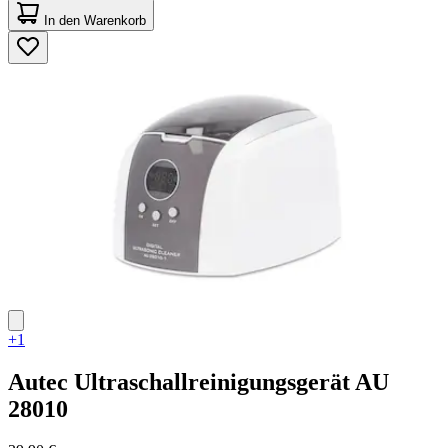
von
In den Warenkorb
5
Sternen.
4
Bewertungen
+1
Autec
Ultraschallreinigungsgerät AU
28010