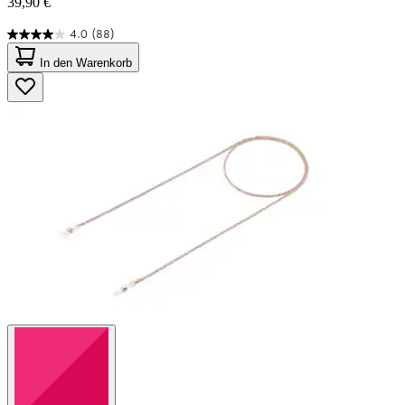
39,90 €
4.0
(88)
4.0
von
In den Warenkorb
5
Sternen.
88
Bewertungen