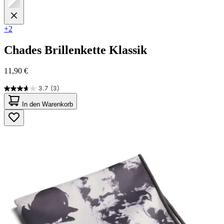
+2
Chades
Brillenkette Klassik
11,90 €
3.7
(3)
3.7
von
In den Warenkorb
5
Sternen.
3
Bewertungen