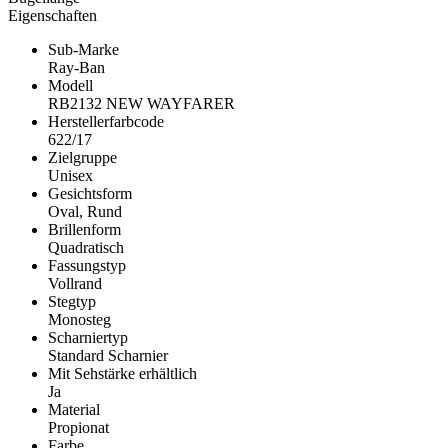
Eigenschaften
Sub-Marke
Ray-Ban
Modell
RB2132 NEW WAYFARER
Herstellerfarbcode
622/17
Zielgruppe
Unisex
Gesichtsform
Oval, Rund
Brillenform
Quadratisch
Fassungstyp
Vollrand
Stegtyp
Monosteg
Scharniertyp
Standard Scharnier
Mit Sehstärke erhältlich
Ja
Material
Propionat
Farbe