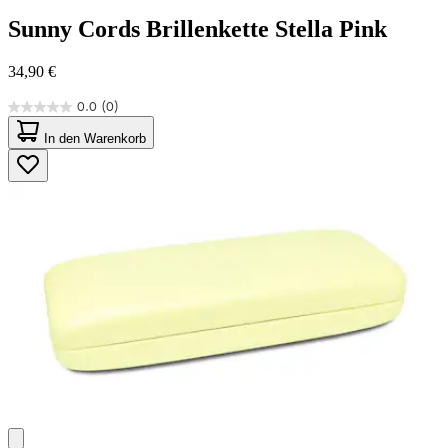
Sunny Cords
Brillenkette Stella Pink
34,90 €
0.0
(0)
0.0
von
In den Warenkorb
5
Sternen.