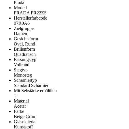
Prada
Modell
PRADA PR22ZS
Herstellerfarbcode
07R0A6
Zielgruppe
Damen
Gesichtsform
Oval, Rund
Brillenform
Quadratisch
Fassungstyp
Vollrand
Stegtyp
Monosteg
Scharniertyp
Standard Scharnier
Mit Sehstärke erhältlich
Ja
Material
Acetat
Farbe
Beige Grün
Glasmaterial
Kunststoff