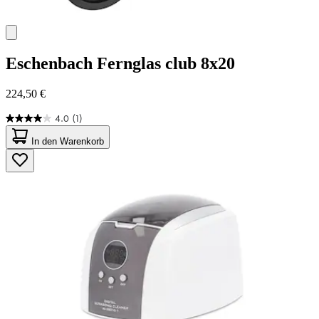
Eschenbach
Fernglas club 8x20
224,50 €
4.0
(1)
4.0
von
In den Warenkorb
5
Sternen.
1
Bewertung