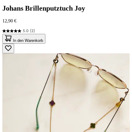
Johans
Brillenputztuch Joy
12,90 €
5.0
(2)
5.0
von
In den Warenkorb
5
Sternen.
2
Bewertungen