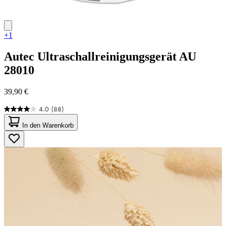
+1
Autec
Ultraschallreinigungsgerät AU
28010
39,90 €
4.0
(88)
4.0
von
In den Warenkorb
5
Sternen.
88
Bewertungen