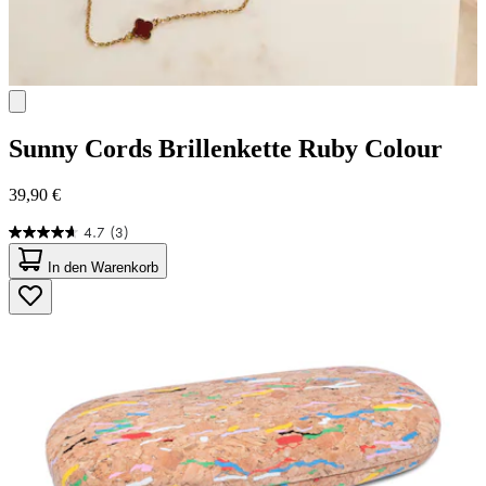
Sunny Cords
Brillenkette Ruby Colour
39,90 €
4.7
(3)
4.7
von
In den Warenkorb
5
Sternen.
3
Bewertungen