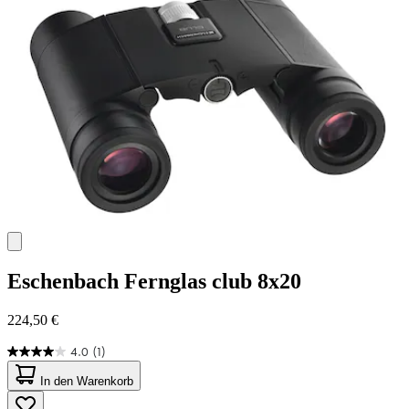
Eschenbach
Fernglas club 8x20
224,50 €
4.0
(1)
4.0
von
In den Warenkorb
5
Sternen.