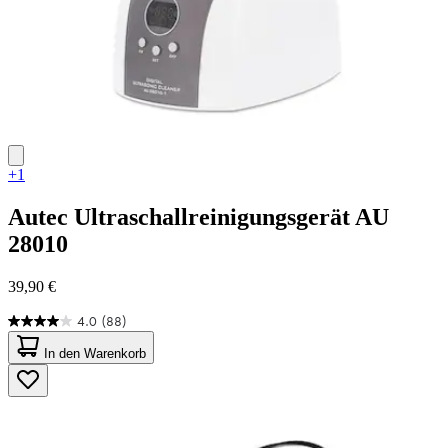
+1
Autec
Ultraschallreinigungsgerät AU
28010
39,90 €
4.0
(88)
4.0
von
In den Warenkorb
5
Sternen.
88
Bewertungen