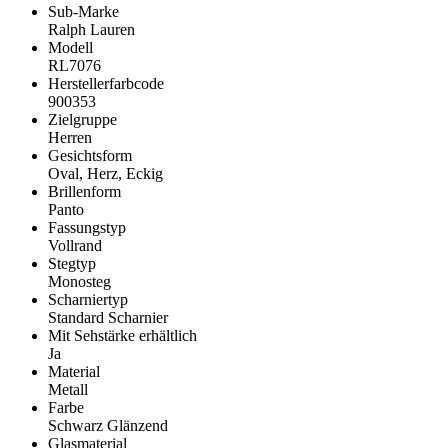
Sub-Marke
Ralph Lauren
Modell
RL7076
Herstellerfarbcode
900353
Zielgruppe
Herren
Gesichtsform
Oval, Herz, Eckig
Brillenform
Panto
Fassungstyp
Vollrand
Stegtyp
Monosteg
Scharniertyp
Standard Scharnier
Mit Sehstärke erhältlich
Ja
Material
Metall
Farbe
Schwarz Glänzend
Glasmaterial