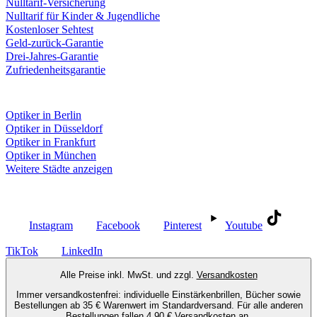
Nulltarif-Versicherung
Nulltarif für Kinder & Jugendliche
Kostenloser Sehtest
Geld-zurück-Garantie
Drei-Jahres-Garantie
Zufriedenheitsgarantie
Fielmann in deiner Nähe
Optiker in Berlin
Optiker in Düsseldorf
Optiker in Frankfurt
Optiker in München
Weitere Städte anzeigen
Social Media
Instagram
Facebook
Pinterest
Youtube
TikTok
LinkedIn
Alle Preise inkl. MwSt. und zzgl.
Versandkosten
Immer versandkostenfrei: individuelle Einstärkenbrillen, Bücher sowie
Bestellungen ab 35 € Warenwert im Standardversand. Für alle anderen
Bestellungen fallen 4,90 € Versandkosten an.