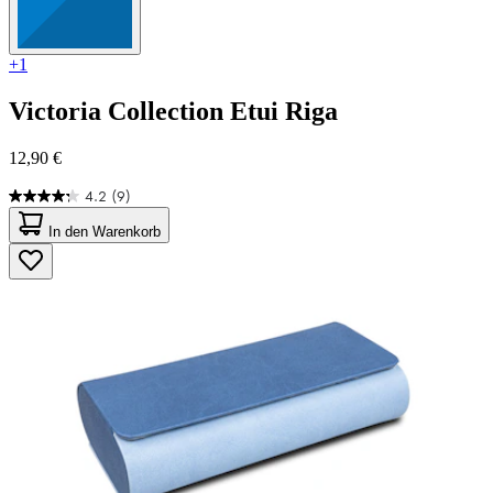
+1
Victoria Collection
Etui Riga
12,90 €
4.2
(9)
4.2
von
In den Warenkorb
5
Sternen.
9
Bewertungen