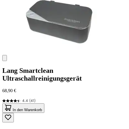
Lang
Smartclean
Ultraschallreinigungsgerät
68,90 €
4.4
(41)
4.4
von
In den Warenkorb
5
Sternen.
41
Bewertungen