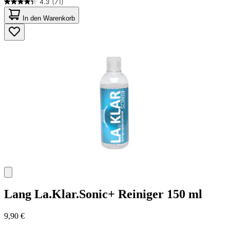
4.3
(71)
4.3
von
In den Warenkorb
5
Sternen.
71
Bewertungen
Lang
La.Klar.Sonic+ Reiniger 150 ml
9,90 €