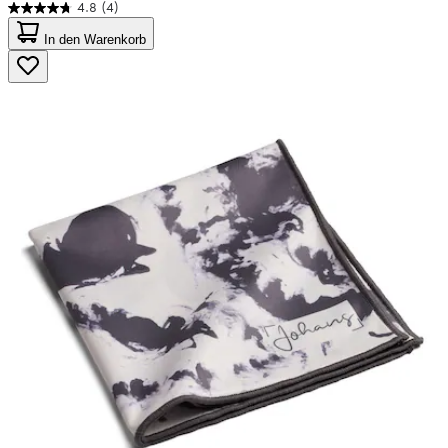
4.8
(4)
4.8
von
In den Warenkorb
5
Sternen.
4
Bewertungen