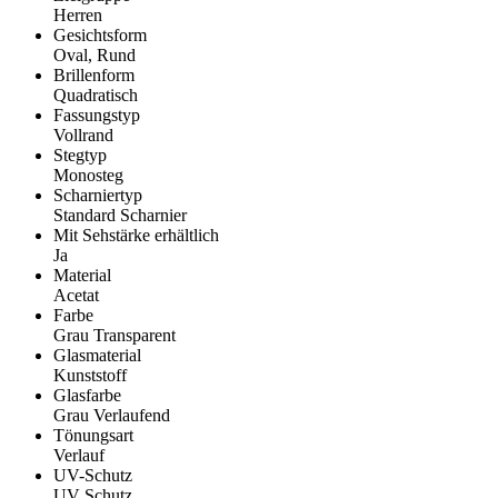
Herren
Gesichtsform
Oval, Rund
Brillenform
Quadratisch
Fassungstyp
Vollrand
Stegtyp
Monosteg
Scharniertyp
Standard Scharnier
Mit Sehstärke erhältlich
Ja
Material
Acetat
Farbe
Grau Transparent
Glasmaterial
Kunststoff
Glasfarbe
Grau Verlaufend
Tönungsart
Verlauf
UV-Schutz
UV Schutz