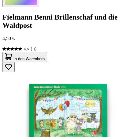
Fielmann
Benni Brillenschaf und die
Waldpost
4,50 €
4.9
(11)
4.9
von
In den Warenkorb
5
Sternen.
11
Bewertungen