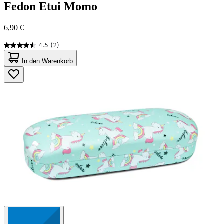
Fedon
Etui Momo
6,90 €
4.5
(2)
4.5
von
In den Warenkorb
5
Sternen.
2
Bewertungen