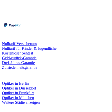
Zahlungsarten
Rechnung
Kreditkarte
Leistungen & Garantien
Nulltarif-Versicherung
Nulltarif für Kinder & Jugendliche
Kostenloser Sehtest
Geld-zurück-Garantie
Drei-Jahres-Garantie
Zufriedenheitsgarantie
Fielmann in deiner Nähe
Optiker in Berlin
Optiker in Düsseldorf
Optiker in Frankfurt
Optiker in München
Weitere Städte anzeigen
Social Media