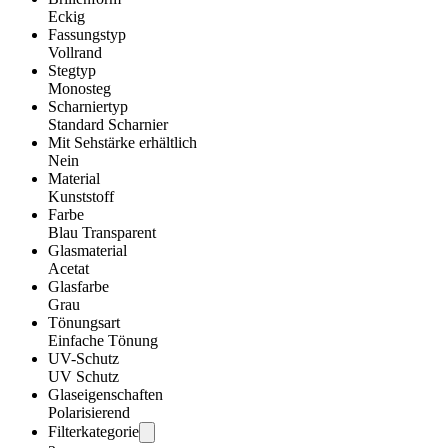
Eckig
Fassungstyp
Vollrand
Stegtyp
Monosteg
Scharniertyp
Standard Scharnier
Mit Sehstärke erhältlich
Nein
Material
Kunststoff
Farbe
Blau Transparent
Glasmaterial
Acetat
Glasfarbe
Grau
Tönungsart
Einfache Tönung
UV-Schutz
UV Schutz
Glaseigenschaften
Polarisierend
Filterkategorie