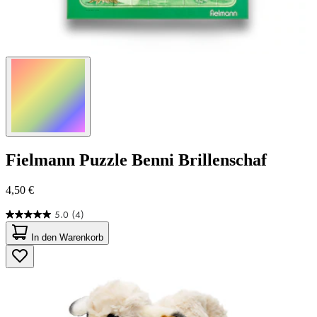
Fielmann
Puzzle Benni Brillenschaf
4,50 €
5.0
(4)
5.0
von
In den Warenkorb
5
Sternen.
4
Bewertungen