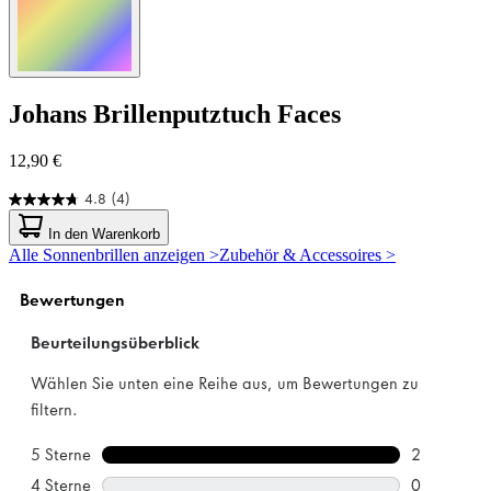
Johans
Brillenputztuch Faces
12,90 €
4.8
(4)
4.8
von
In den Warenkorb
5
Alle Sonnenbrillen anzeigen >
Zubehör & Accessoires >
Sternen.
4
Bewertungen