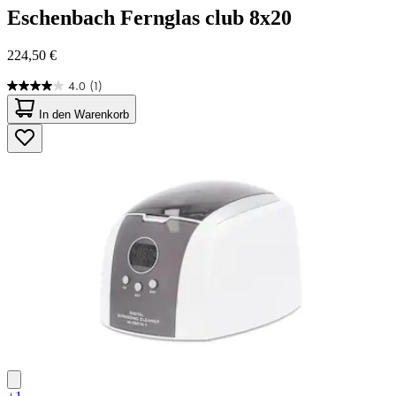
Eschenbach
Fernglas club 8x20
224,50 €
4.0
(1)
4.0
von
In den Warenkorb
5
Sternen.
1
Bewertung