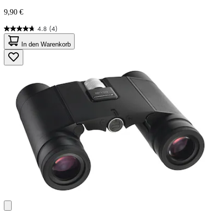
9,90 €
4.8
(4)
4.8
von
In den Warenkorb
5
Sternen.
4
Bewertungen