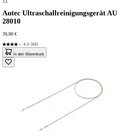
+1
Autec
Ultraschallreinigungsgerät AU
28010
39,90 €
4.0
(88)
4.0
von
In den Warenkorb
5
Sternen.
88
Bewertungen