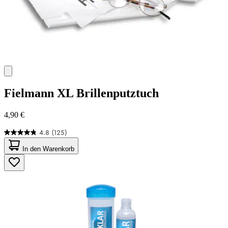
Fielmann
XL Brillenputztuch
4,90 €
4.8
(125)
4.8
von
In den Warenkorb
5
Sternen.
125
Bewertungen