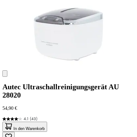
Bewertungen
Autec
Ultraschallreinigungsgerät AU
28020
54,90 €
4.1
(43)
4.1
von
In den Warenkorb
5