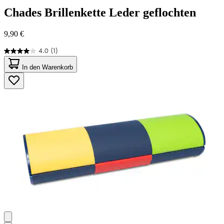
Chades
Brillenkette Leder geflochten
9,90 €
4.0
(1)
4.0
von
In den Warenkorb
5
Sternen.
1
Bewertung