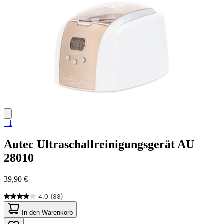
15
Bewertungen
+1
Autec
Ultraschallreinigungsgerät AU
28010
39,90 €
4.0
(88)
4.0
von
In den Warenkorb
5