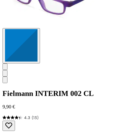
Fielmann
INTERIM 002 CL
9,90 €
4.3
(15)
4.3
von
5
Sternen.