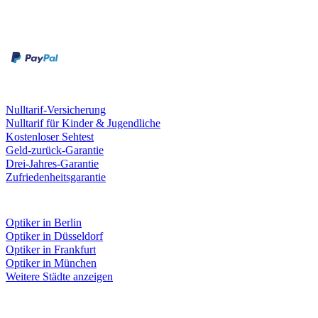
Zahlungsarten
Rechnung
Kreditkarte
Leistungen & Garantien
Nulltarif-Versicherung
Nulltarif für Kinder & Jugendliche
Kostenloser Sehtest
Geld-zurück-Garantie
Drei-Jahres-Garantie
Zufriedenheitsgarantie
Fielmann in deiner Nähe
Optiker in Berlin
Optiker in Düsseldorf
Optiker in Frankfurt
Optiker in München
Weitere Städte anzeigen
Social Media