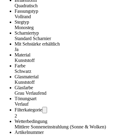
Brillenform
Quadratisch
Fassungstyp
Vollrand
Stegtyp
Monosteg
Scharniertyp
Standard Scharnier
Mit Sehstärke erhältlich
Ja
Material
Kunststoff
Farbe
Schwarz
Glasmaterial
Kunststoff
Glasfarbe
Grau Verlaufend
Tönungsart
Verlauf
Filterkategorie
2
Wetterbedingung
Mittlere Sonneneinstrahlung (Sonne & Wolken)
Artikelnummer