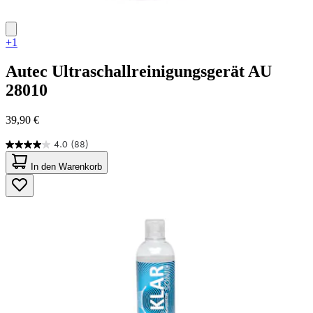
+1
Autec
Ultraschallreinigungsgerät AU
28010
39,90 €
4.0
(88)
4.0
von
In den Warenkorb
5
Sternen.
88
Bewertungen