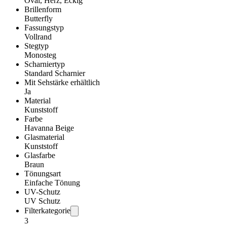
Oval, Herz, Eckig
Brillenform
Butterfly
Fassungstyp
Vollrand
Stegtyp
Monosteg
Scharniertyp
Standard Scharnier
Mit Sehstärke erhältlich
Ja
Material
Kunststoff
Farbe
Havanna Beige
Glasmaterial
Kunststoff
Glasfarbe
Braun
Tönungsart
Einfache Tönung
UV-Schutz
UV Schutz
Filterkategorie
3