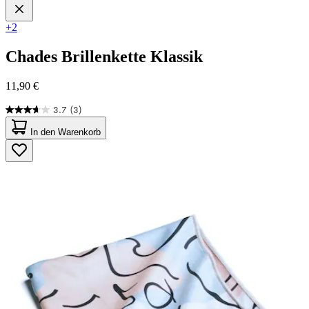
+2
Chades
Brillenkette Klassik
11,90 €
3.7
(3)
3.7
von
In den Warenkorb
5
Sternen.
3
Bewertungen