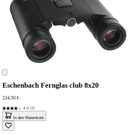
Eschenbach
Fernglas club 8x20
224,50 €
4.0
(1)
4.0
von
In den Warenkorb
5
Sternen.
1