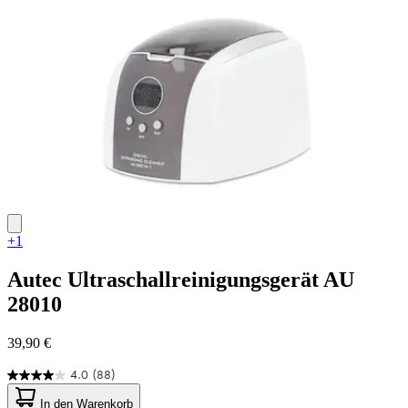
Bewertung
+1
Autec
Ultraschallreinigungsgerät AU
28010
39,90 €
4.0
(88)
4.0
von
In den Warenkorb