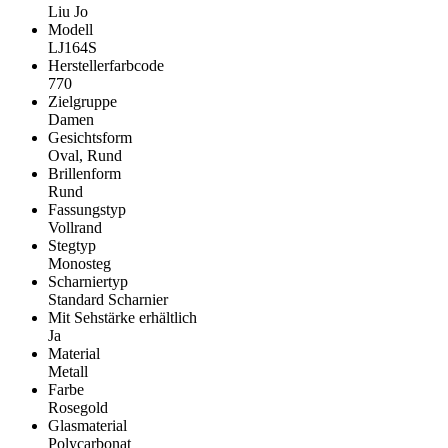
Liu Jo
Modell
LJ164S
Herstellerfarbcode
770
Zielgruppe
Damen
Gesichtsform
Oval, Rund
Brillenform
Rund
Fassungstyp
Vollrand
Stegtyp
Monosteg
Scharniertyp
Standard Scharnier
Mit Sehstärke erhältlich
Ja
Material
Metall
Farbe
Rosegold
Glasmaterial
Polycarbonat