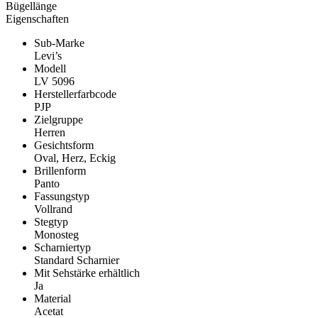
Bügellänge
Eigenschaften
Sub-Marke
Levi’s
Modell
LV 5096
Herstellerfarbcode
PJP
Zielgruppe
Herren
Gesichtsform
Oval, Herz, Eckig
Brillenform
Panto
Fassungstyp
Vollrand
Stegtyp
Monosteg
Scharniertyp
Standard Scharnier
Mit Sehstärke erhältlich
Ja
Material
Acetat