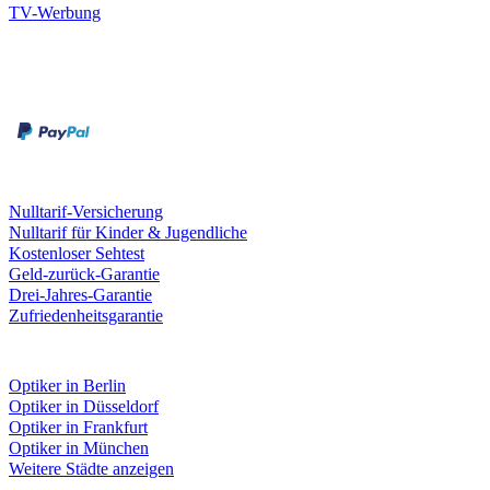
TV-Werbung
Zahlungsarten
Rechnung
Kreditkarte
Leistungen & Garantien
Nulltarif-Versicherung
Nulltarif für Kinder & Jugendliche
Kostenloser Sehtest
Geld-zurück-Garantie
Drei-Jahres-Garantie
Zufriedenheitsgarantie
Fielmann in deiner Nähe
Optiker in Berlin
Optiker in Düsseldorf
Optiker in Frankfurt
Optiker in München
Weitere Städte anzeigen