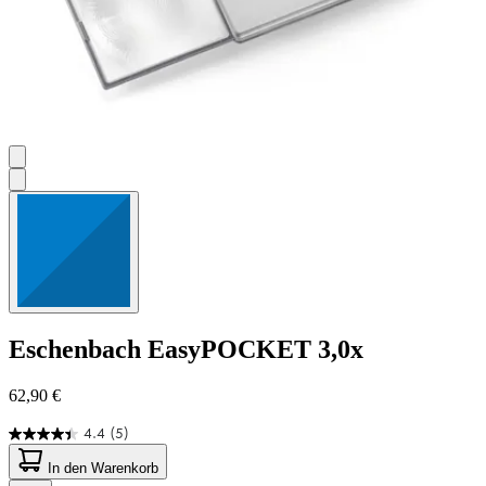
Eschenbach
EasyPOCKET 3,0x
62,90 €
4.4
(5)
4.4
von
In den Warenkorb
5