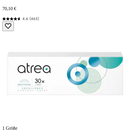
70,10 €
4.6
(465)
4.6
von
5
Sternen.
465
Bewertungen
1 Größe