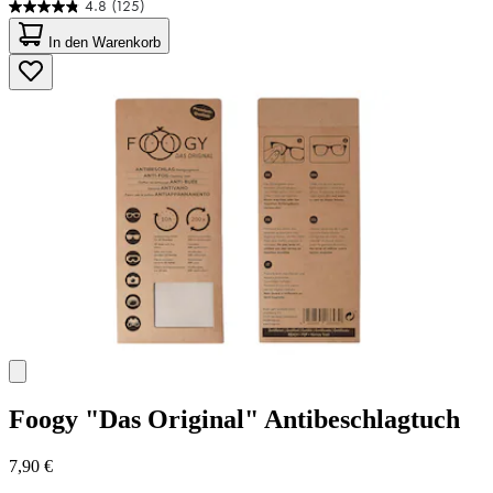
4.8
(125)
4.8
von
In den Warenkorb
5
Sternen.
125
Bewertungen
Foogy
"Das Original" Antibeschlagtuch
7,90 €