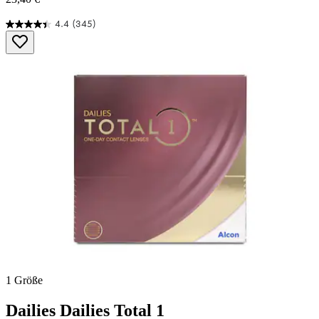
4.4
(345)
4.4
von
5
Sternen.
345
Bewertungen
1 Größe
Dailies
Dailies Total 1