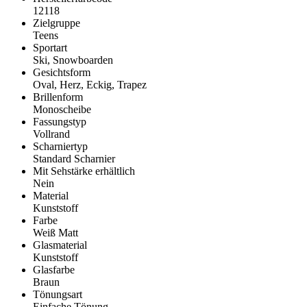
12118
Zielgruppe
Teens
Sportart
Ski, Snowboarden
Gesichtsform
Oval, Herz, Eckig, Trapez
Brillenform
Monoscheibe
Fassungstyp
Vollrand
Scharniertyp
Standard Scharnier
Mit Sehstärke erhältlich
Nein
Material
Kunststoff
Farbe
Weiß Matt
Glasmaterial
Kunststoff
Glasfarbe
Braun
Tönungsart
Einfache Tönung