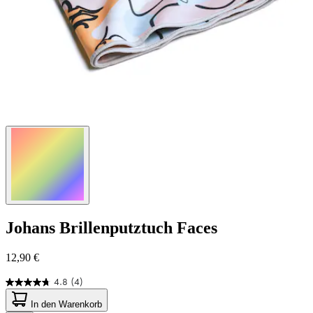
Johans
Brillenputztuch Faces
12,90 €
4.8
(4)
4.8
von
In den Warenkorb
5