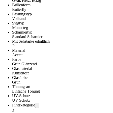
Oval, Herz, Eckig
Brillenform
Butterfly
Fassungstyp
Vollrand
Stegtyp
Monosteg
Scharniertyp
Standard Scharnier
Mit Sehstärke erhältlich
Ja
Material
Acetat
Farbe
Grün Glänzend
Glasmaterial
Kunststoff
Glasfarbe
Grün
Tönungsart
Einfache Tönung
UV-Schutz
UV Schutz
Filterkategorie
3