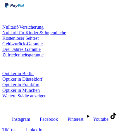
Leistungen & Garantien
Nulltarif-Versicherung
Nulltarif für Kinder & Jugendliche
Kostenloser Sehtest
Geld-zurück-Garantie
Drei-Jahres-Garantie
Zufriedenheitsgarantie
Fielmann in deiner Nähe
Optiker in Berlin
Optiker in Düsseldorf
Optiker in Frankfurt
Optiker in München
Weitere Städte anzeigen
Social Media
Instagram
Facebook
Pinterest
Youtube
TikTok
LinkedIn