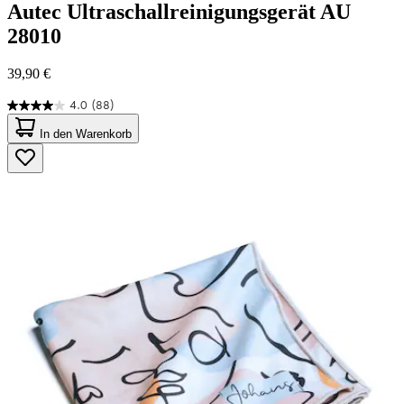
Autec
Ultraschallreinigungsgerät AU
28010
39,90 €
4.0
(88)
4.0
von
In den Warenkorb
5
Sternen.
88
Bewertungen