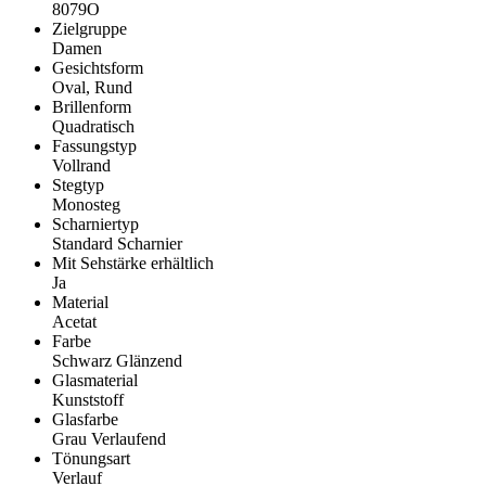
8079O
Zielgruppe
Damen
Gesichtsform
Oval, Rund
Brillenform
Quadratisch
Fassungstyp
Vollrand
Stegtyp
Monosteg
Scharniertyp
Standard Scharnier
Mit Sehstärke erhältlich
Ja
Material
Acetat
Farbe
Schwarz Glänzend
Glasmaterial
Kunststoff
Glasfarbe
Grau Verlaufend
Tönungsart
Verlauf