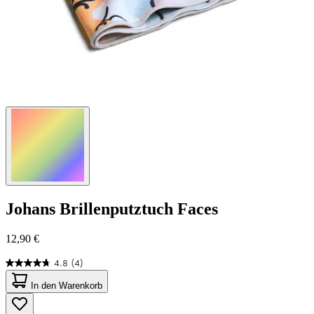
Johans
Brillenputztuch Faces
12,90 €
4.8
(4)
4.8
von
In den Warenkorb
5
Sternen.