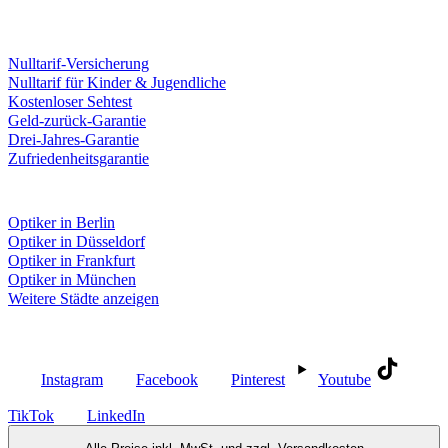
Leistungen & Garantien
Nulltarif-Versicherung
Nulltarif für Kinder & Jugendliche
Kostenloser Sehtest
Geld-zurück-Garantie
Drei-Jahres-Garantie
Zufriedenheitsgarantie
Fielmann in deiner Nähe
Optiker in Berlin
Optiker in Düsseldorf
Optiker in Frankfurt
Optiker in München
Weitere Städte anzeigen
Social Media
Instagram
Facebook
Pinterest
Youtube
TikTok
LinkedIn