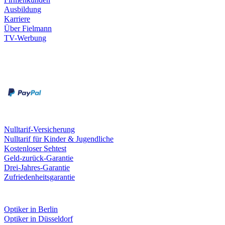
Ausbildung
Karriere
Über Fielmann
TV-Werbung
Zahlungsarten
Rechnung
Kreditkarte
Leistungen & Garantien
Nulltarif-Versicherung
Nulltarif für Kinder & Jugendliche
Kostenloser Sehtest
Geld-zurück-Garantie
Drei-Jahres-Garantie
Zufriedenheitsgarantie
Fielmann in deiner Nähe
Optiker in Berlin
Optiker in Düsseldorf