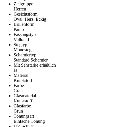
Zielgruppe
Herren
Gesichtsform
Oval, Herz, Eckig
Brillenform
Panto
Fassungstyp
Vollrand
Stegtyp
Monosteg
Scharniertyp
Standard Scharnier
Mit Sehstärke erhältlich
Ja
Material
Kunststoff
Farbe
Grau
Glasmaterial
Kunststoff
Glasfarbe
Grün
Tönungsart
Einfache Tönung
UV-Schutz