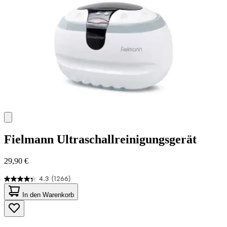
Fielmann
Ultraschallreinigungsgerät
29,90 €
4.3
(1266)
4.3
von
In den Warenkorb
5
Sternen.
1266