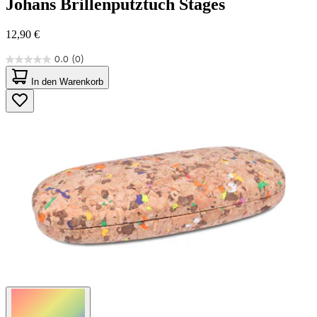
Johans
Brillenputztuch Stages
12,90 €
0.0
(0)
0.0
von
In den Warenkorb
5
Sternen.