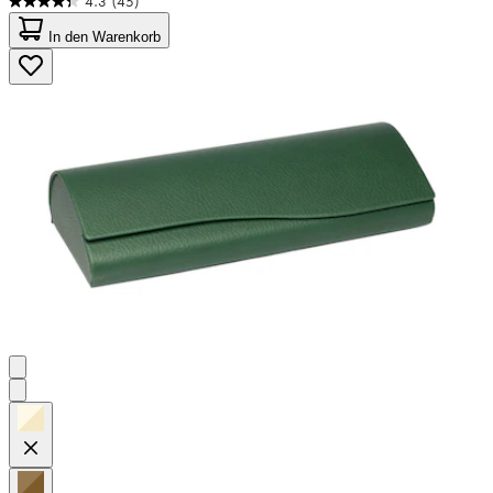
4.3
(45)
4.3
von
In den Warenkorb
5
Sternen.
45
Bewertungen