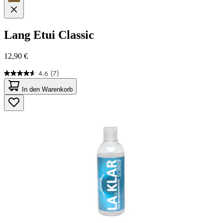
Lang
Etui Classic
12,90 €
4.6
(7)
4.6
von
In den Warenkorb
5
Sternen.
7
Bewertungen