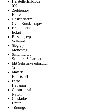
Herstellerfarbcode
002
Zielgruppe
Herren
Gesichtsform
Oval, Rund, Trapez
Brillenform
Eckig
Fassungstyp
Vollrand
Stegtyp
Monosteg
Scharniertyp
Standard Scharnier
Mit Sehstärke erhältlich
Ja
Material
Kunststoff
Farbe
Havanna
Glasmaterial
Nylon
Glasfarbe
Braun
Tönungsart