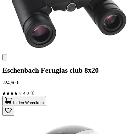
Eschenbach
Fernglas club 8x20
224,50 €
4.0
(1)
4.0
von
In den Warenkorb
5
Sternen.
1
Bewertung