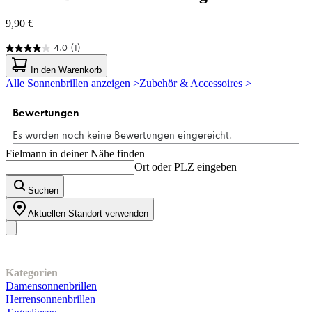
9,90 €
4.0
(1)
4.0
von
In den Warenkorb
5
Alle Sonnenbrillen anzeigen >
Zubehör & Accessoires >
Sternen.
1
Bewertung
Fielmann in deiner Nähe finden
Ort oder PLZ eingeben
Suchen
Aktuellen Standort verwenden
Unser Sortiment
Kategorien
Damensonnenbrillen
Herrensonnenbrillen