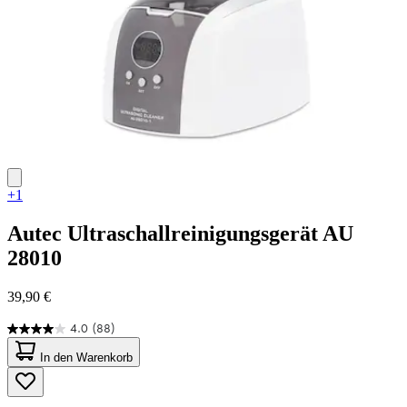
+1
Autec
Ultraschallreinigungsgerät AU
28010
39,90 €
4.0
(88)
4.0
von
In den Warenkorb
5
Sternen.
88