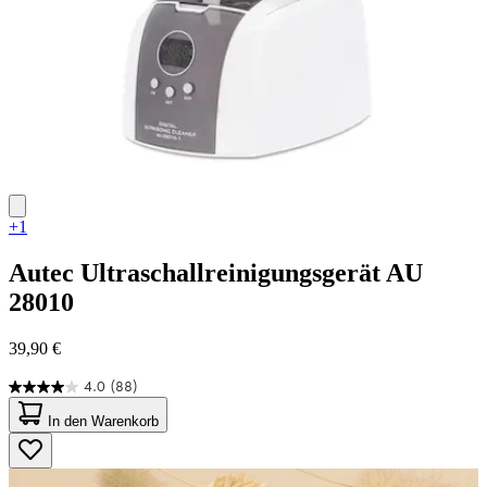
+1
Autec
Ultraschallreinigungsgerät AU
28010
39,90 €
4.0
(88)
4.0
von
In den Warenkorb
5
Sternen.
88