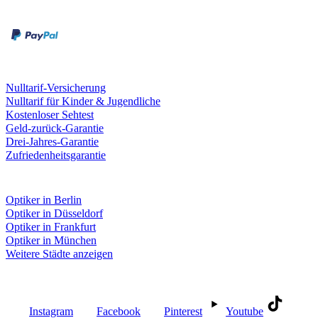
Rechnung
Kreditkarte
Leistungen & Garantien
Nulltarif-Versicherung
Nulltarif für Kinder & Jugendliche
Kostenloser Sehtest
Geld-zurück-Garantie
Drei-Jahres-Garantie
Zufriedenheitsgarantie
Fielmann in deiner Nähe
Optiker in Berlin
Optiker in Düsseldorf
Optiker in Frankfurt
Optiker in München
Weitere Städte anzeigen
Social Media
Instagram
Facebook
Pinterest
Youtube