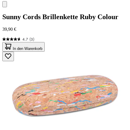
Sunny Cords
Brillenkette Ruby Colour
39,90 €
4.7
(3)
4.7
von
In den Warenkorb
5
Sternen.
3
Bewertungen