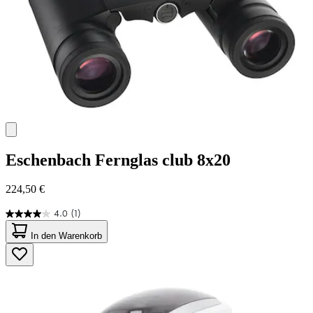
Eschenbach
Fernglas club 8x20
224,50 €
4.0
(1)
4.0
von
In den Warenkorb
5
Sternen.
1
Bewertung