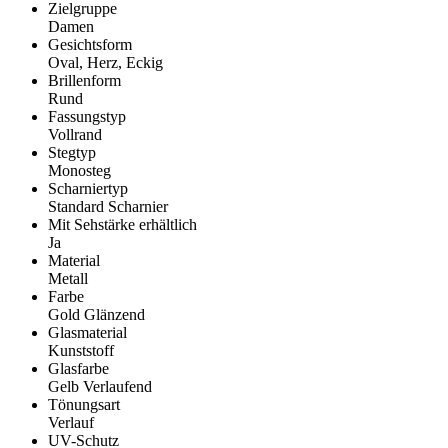
Zielgruppe
Damen
Gesichtsform
Oval, Herz, Eckig
Brillenform
Rund
Fassungstyp
Vollrand
Stegtyp
Monosteg
Scharniertyp
Standard Scharnier
Mit Sehstärke erhältlich
Ja
Material
Metall
Farbe
Gold Glänzend
Glasmaterial
Kunststoff
Glasfarbe
Gelb Verlaufend
Tönungsart
Verlauf
UV-Schutz