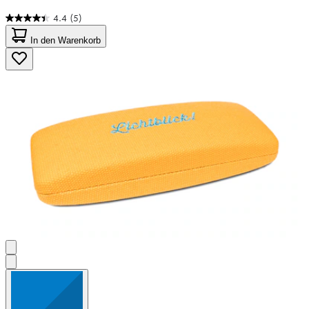
4.4
(5)
4.4
von
In den Warenkorb
5
Sternen.
5
Bewertungen