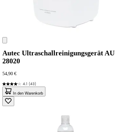
Autec
Ultraschallreinigungsgerät AU
28020
54,90 €
4.1
(43)
4.1
von
In den Warenkorb
5
Sternen.
43
Bewertungen