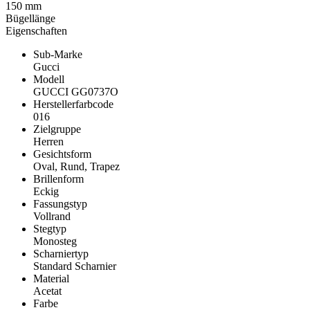
150 mm
Bügellänge
Eigenschaften
Sub-Marke
Gucci
Modell
GUCCI GG0737O
Herstellerfarbcode
016
Zielgruppe
Herren
Gesichtsform
Oval, Rund, Trapez
Brillenform
Eckig
Fassungstyp
Vollrand
Stegtyp
Monosteg
Scharniertyp
Standard Scharnier
Material
Acetat
Farbe