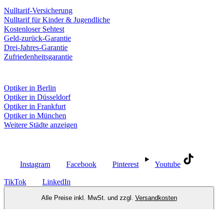
Nulltarif-Versicherung
Nulltarif für Kinder & Jugendliche
Kostenloser Sehtest
Geld-zurück-Garantie
Drei-Jahres-Garantie
Zufriedenheitsgarantie
Fielmann in deiner Nähe
Optiker in Berlin
Optiker in Düsseldorf
Optiker in Frankfurt
Optiker in München
Weitere Städte anzeigen
Social Media
Instagram
Facebook
Pinterest
Youtube
TikTok
LinkedIn
Alle Preise inkl. MwSt. und zzgl.
Versandkosten
Immer versandkostenfrei: individuelle Einstärkenbrillen, Bücher sowie