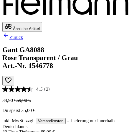
Ähnliche Artikel
Zurück
Gant GA8088
Rose Transparent / Grau
Art.-Nr. 1546778
4.5
(2)
34,90 €
69,90 €
Du sparst 35,00 €
inkl. MwSt.
zzgl.
– Lieferung nur innerhalb
Versandkosten
Deutschlands
30-Tage-Tiefstpreis: 69,90 €