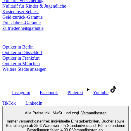
Nulltarif-Versicherung
Nulltarif für Kinder & Jugendliche
Kostenloser Sehtest
Geld-zurück-Garantie
Drei-Jahres-Garantie
Zufriedenheitsgarantie
Fielmann in deiner Nähe
Optiker in Berlin
Optiker in Düsseldorf
Optiker in Frankfurt
Optiker in München
Weitere Städte anzeigen
Social Media
Instagram
Facebook
Pinterest
Youtube
TikTok
LinkedIn
Alle Preise inkl. MwSt. und zzgl.
Versandkosten
Immer versandkostenfrei: individuelle Einstärkenbrillen, Bücher sowie
Bestellungen ab 35 € Warenwert im Standardversand. Für alle anderen
Bestellungen fallen 4,90 € Versandkosten an.