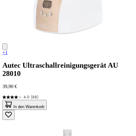
+1
Autec
Ultraschallreinigungsgerät AU
28010
39,90 €
4.0
(88)
4.0
von
In den Warenkorb
5
Sternen.
88
Bewertungen