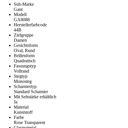
Sub-Marke
Gant
Modell
GA8088
Herstellerfarbcode
44B
Zielgruppe
Damen
Gesichtsform
Oval, Rund
Brillenform
Quadratisch
Fassungstyp
Vollrand
Stegtyp
Monosteg
Scharniertyp
Standard Scharnier
Mit Sehstärke erhältlich
Ja
Material
Kunststoff
Farbe
Rose Transparent
Glasmaterial