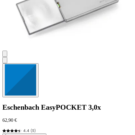
Eschenbach
EasyPOCKET 3,0x
62,90 €
4.4
(5)
4.4