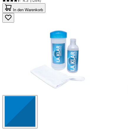
4.3
(1264)
4.3
von
In den Warenkorb
5
Sternen.
1264
Bewertungen