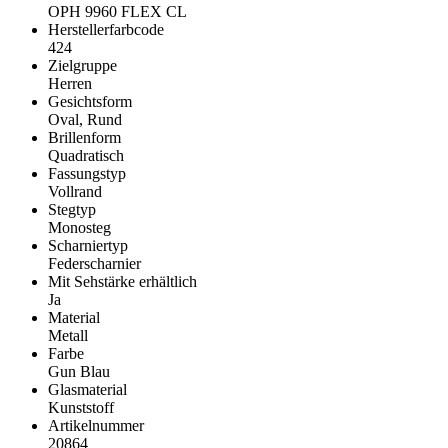
OPH 9960 FLEX CL
Herstellerfarbcode
424
Zielgruppe
Herren
Gesichtsform
Oval, Rund
Brillenform
Quadratisch
Fassungstyp
Vollrand
Stegtyp
Monosteg
Scharniertyp
Federscharnier
Mit Sehstärke erhältlich
Ja
Material
Metall
Farbe
Gun Blau
Glasmaterial
Kunststoff
Artikelnummer
20864