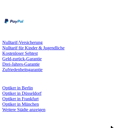
Zahlungsarten
Rechnung
Kreditkarte
Leistungen & Garantien
Nulltarif-Versicherung
Nulltarif für Kinder & Jugendliche
Kostenloser Sehtest
Geld-zurück-Garantie
Drei-Jahres-Garantie
Zufriedenheitsgarantie
Fielmann in deiner Nähe
Optiker in Berlin
Optiker in Düsseldorf
Optiker in Frankfurt
Optiker in München
Weitere Städte anzeigen
Social Media